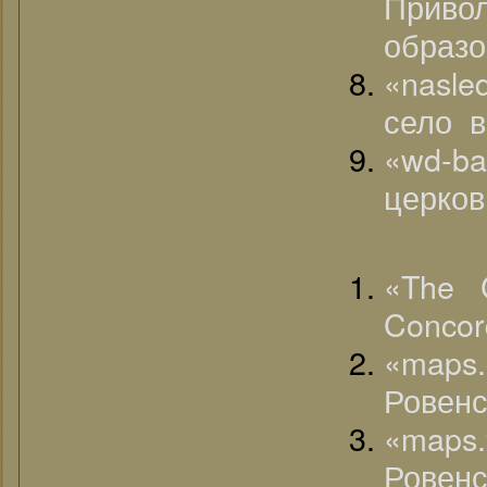
Прив
образо
«nasl
село 
«wd-ba
церков
«The C
Concor
«maps
Ровенс
«maps
Ровенс