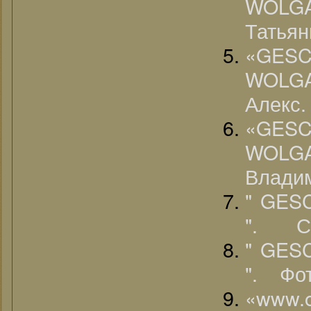
WOLG
Татья
«G
WOLG
Алекс.
«G
WOLG
Влади
" GE
". Се
" GE
". Фо
«www.o