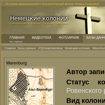
Историко-краеведческий и генеалогический форум "Немцы Поволжья"
ГЛАВНАЯ
ВИДЕОТЕКА
ФОТОАРХИВ
БАЗЫ ДАН
На главную
Главная
-
Базы данных
-
АТД Немповолжья
-
Немецкие колонии
-
Warenbu
Warenburg
Автор зап
Статус к
Ровенского 
Вид колон