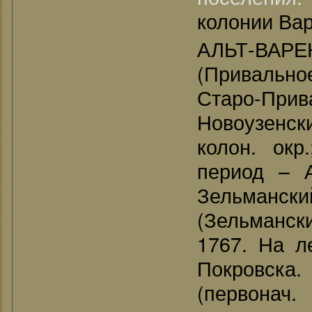
колонии Вар
АЛЬТ-ВА
(Привально
Старо-Прив
Новоузенс
колон. окр
период – А
Зельмански
(Зельмански
1767. На л
Покровска.
(первонач.