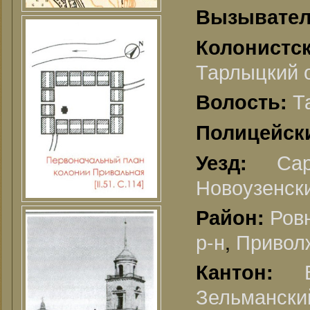
Вызывате
Колонистс
Тарлыцкий о
Т
Волость:
Полицейск
Са
Уезд:
Новоузенски
Ров
Район:
р-н
,
Приволж
Кантон:
Зельманский