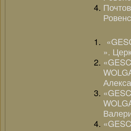
Почто
Ровенс
«GES
». Цер
«G
WOLGA
Алекса
«G
WOLG
Валер
«G