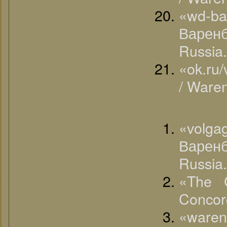
«wd-
Варенб
Russia.
«ok.ru
/ Ware
«volg
Варенб
Russia.
«The C
Concord
«ware