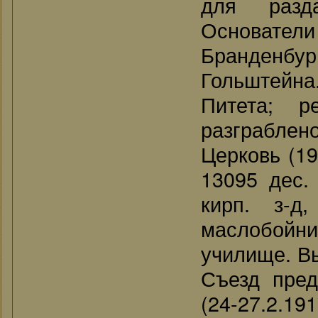
для разд
Основате
Бранденб
Гольштейна
Питета; р
разграблен
Церковь (19
13095 дес. 
кирп. з-д
маслобойни
училище. Вы
Съезд пред
(24-27.2.1