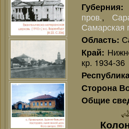
Губерния
пров.
,
Сар
Самарская г
С
Область:
Нижне
Край:
кр. 1934-36
Республик
Сторона В
Общие све
Колон