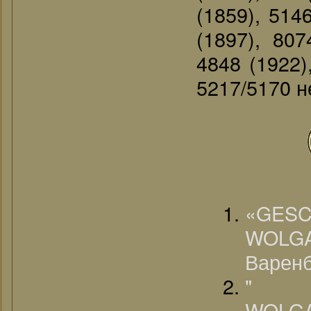
(1859), 514
(1897), 807
4848 (1922)
5217/5170 н
«G
WOLG
Варенб
" 
WOL