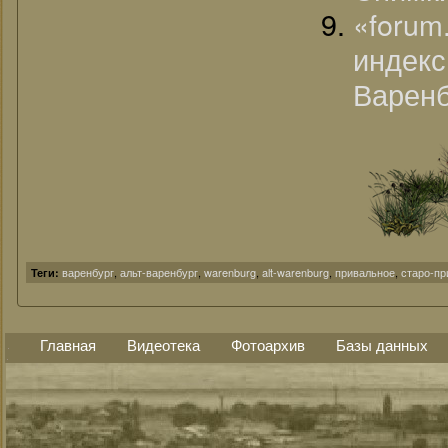
«foru
индек
Варенб
варенбург
,
альт-варенбург
,
warenburg
,
alt-warenburg
,
привальное
,
старо-пр
Теги:
Главная
Видеотека
Фотоархив
Базы данных