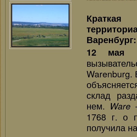
Краткая
территор
Варенбург:
12 мая
вызыватель
Warenburg. 
объясняется
склад разд
нем.
—
Ware
1768 г. о 
получила н