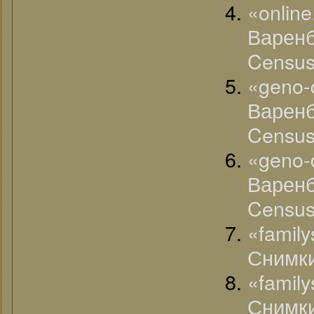
«onl
Варенб
Census
«ge
Варенб
Census
«ge
Варенб
Census
«famil
Снимки
«famil
Снимки