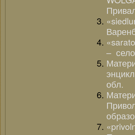
Прива
«siedl
Варенб
«sarat
– село
Матер
энцик
обл.
Матер
Прив
образо
«pri