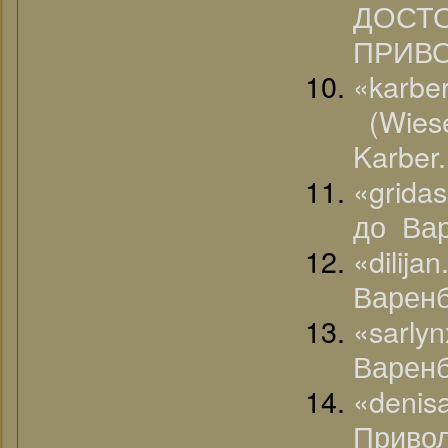
ДОСТ
ПРИВ
«karb
(Wiese
Karber.
«grida
до Вар
«dilij
Варенб
«sarly
Варенб
«deni
Привол