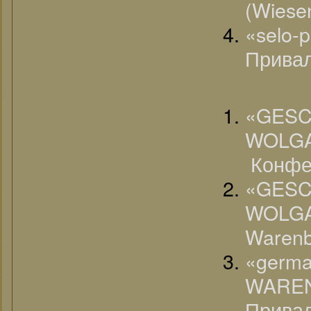
(Wiese
«selo
Привал
«G
WOLGA
Конфе
«G
WOL
Warenb
«ger
WARE
Привал