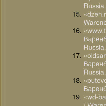
Russia.
«dzen.
Warenb
«www.
Варенб
Russia.
«olds
Варенб
Russia.
«pute
Варенб
«wd-ba
/ Ware