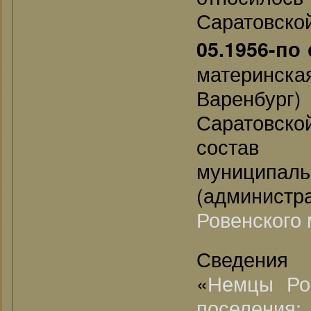
Саратовской
05.1956-по
материнска
Варенбург
Саратовско
состав 
муници
(администр
Ровенского
Сведения
«
Немцы Ро
поселения