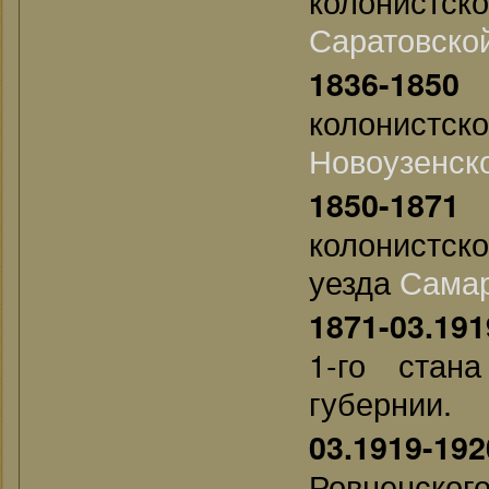
колонистс
Саратовско
—
1836-1850
колонистс
Новоузенск
—
1850-1871
колонистско
уезда
Сама
1871-
03.191
1-го стан
губернии.
03.1919-192
Ровненског