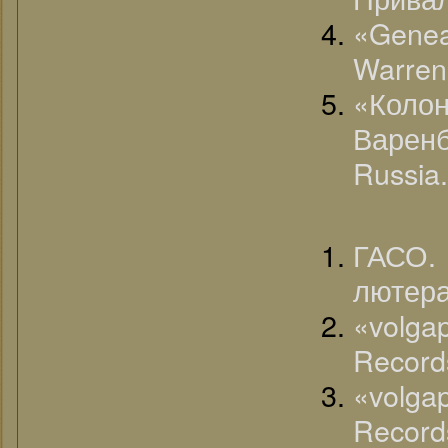
«Genea
Warren
«Кол
Варенб
Russia.
ГАСО.
лютера
«volg
Record
«volg
Record