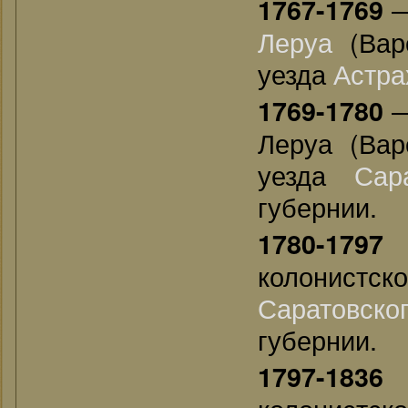
—
1767-1769
Леруа
(Вар
уезда
Астра
—
1769-1780
Леруа (Вар
уезда
Сар
губернии.
—
1780-1797
колонистс
Саратовско
губернии.
—
1797-1836