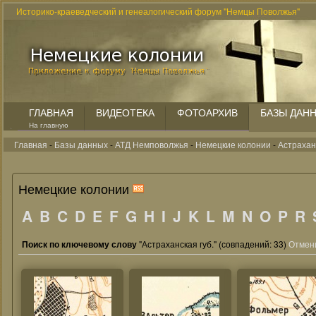
Историко-краеведческий и генеалогический форум "Немцы Поволжья"
ГЛАВНАЯ
ВИДЕОТЕКА
ФОТОАРХИВ
БАЗЫ ДАН
На главную
Главная
-
Базы данных
-
АТД Немповолжья
-
Немецкие колонии
-
Астраханс
Немецкие колонии
A
B
C
D
E
F
G
H
I
J
K
L
M
N
O
P
R
Поиск по ключевому слову
"Астраханская губ." (совпадений: 33)
Отмени