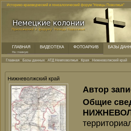
Историко-краеведческий и генеалогический форум "Немцы Поволжья"
ГЛАВНАЯ
ВИДЕОТЕКА
ФОТОАРХИВ
БАЗЫ ДАН
На главную
Главная
-
Базы данных
-
АТД Немповолжья
-
Края
-
Нижневолжский край
Нижневолжский край
Автор зап
Общие све
НИЖНЕВОЛ
террито