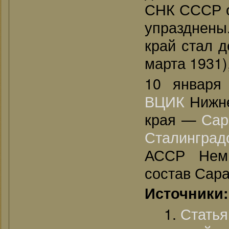
СНК СССР о
упразднены
край стал д
марта 1931
10 январ
ВЦИК
Нижне
края —
Сар
Сталинград
АССР Нем
состав Сара
Источники:
Стать