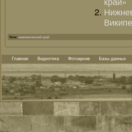
край»
Нижне
Википе
нижневолжский край
Теги:
Главная
Видеотека
Фотоархив
Базы данных