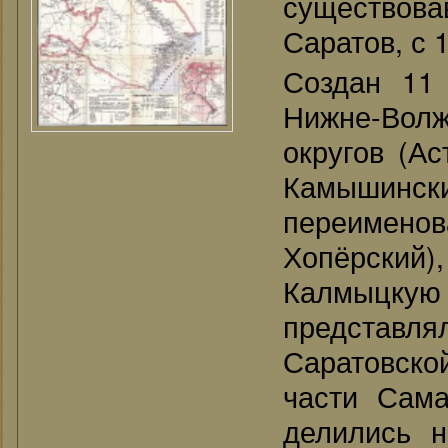
существов
Саратов, с 
Создан 11
Нижне-Вол
округов (Ас
Камышинский
переименов
Хопёрски
Калмыцку
представ
Саратовско
части Сама
делились 