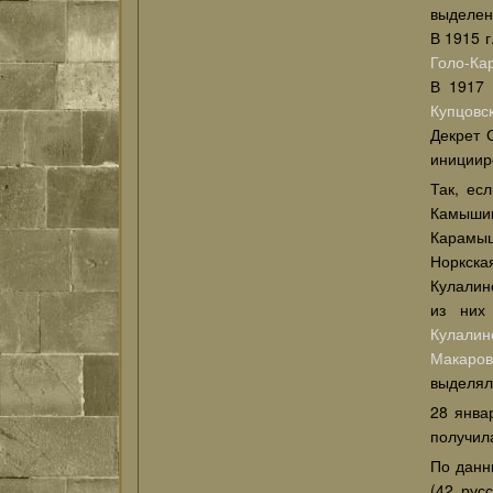
выделен
В 1915 
Голо-Ка
В 1917 
Купцовс
Декрет 
инициир
Так, ес
Камышин
Карамыш
Норкска
Кулалин
из них
Кулалин
Макаров
выделял
28 янва
получила
По данн
(42 рус