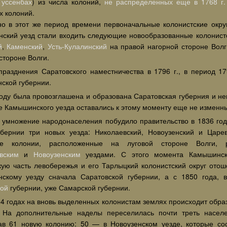
Гуссенбах
) из числа колоний,
не распределенных еще в 1768 г.
х колоний.
о в этот же период времени первоначальные колонистские окру
ский уезд стали входить следующие новообразованные колонист
й
,
Каменский
,
Усть-Кулалинский
на правой нагорной стороне Вол
стороне Волги.
празднения Саратовского наместничества в 1796 г., в период 179
ской губернии.
году была провозглашена и образована Саратовская губерния и не
ве Камышинского уезда оставались к этому моменту еще не изменн
 умножение народонаселения побудило правительство в 1836 год
убернии три новых уезда: Николаевский, Новоузенский и Царе
ие колонии, расположенные на луговой стороне Волги, 
вским
и
Новоузенским
уездами. С этого момента Камышинск
кую часть левобережья и его Тарлыцкий колонистский округ ото
нскому уезду сначала Саратовской губернии, а с 1850 года, 
ой
губернии, уже Самарской губернии.
64 годах на вновь выделенных колонистам землях происходит обра
. На дополнительные наделы переселилась почти треть насел
ав 61 новую колонию: 50 — в Новоузенском уезде, которые сос