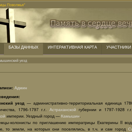
мцы Поволжья"
БАЗЫ ДАННЫХ
ИНТЕРАКТИВНАЯ КАРТА
УЧАСТНИКИ
мышинский уезд
аписи:
Админ
сведения:
нский уезд
— административно-территориальная единица 1780
ичества, 1796-1797 г.г.
Астраханской
губернии и 1797-1928 г.
кой
империи. Уездный город —
Камышин
.
емцы-колонисты по приглашению императрицы Екатерины II вод
е, то земли, на которых они поселялись, в т.ч. и сам город
С