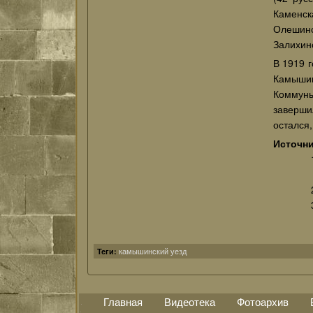
Каменск
Олешинс
Залихинс
В 1919 г
Камышин
Коммуны
заверши
остался,
Источни
камышинский уезд
Теги:
Главная
Видеотека
Фотоархив