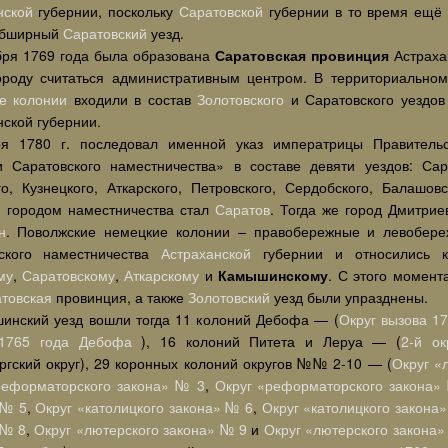
нской
губернии, поскольку
Саратовской
губернии в то время ещё 
обширный
Саратовский
уезд.
бря 1769 года была образована
Саратовская провинция
Астраха
ороду считаться административным центром. В территориально
е колонии
входили в состав
Золотовского
и Саратовского уездов
нской губернии.
я 1780 г. последовал именной указ императрицы Правител
и Саратовского наместничества» в составе девяти уездов: Сара
го, Кузнецкого, Аткарского, Петровского, Сердобского, Балашо
 городом наместничества стал
Саратов
. Тогда же город Дмитри
н
. Поволжские немецкие колонии – правобережные и левобере
ского наместничества
Астраханской
губернии и относились к
му
,
Саратовскому
,
Аткарскому
и
Камышинскому
. С этого момент
товская
провинция, а также
Золотовский
уезд были упразднены.
инский уезд вошли тогда 11 колоний Дебофа — (
Округ вызова 1
 1765 года Дебофа
), 16 колоний Питета и Леруа — (
2-й ок
ргский округ), 29 коронных колоний округов №№ 2-10 — (
Округ «
реформаторского закона» № 3
,
Округ «реформаторского закона»
 № 5
,
Округ «католицкого закона» № 6
,
Округ «католицкого закона
 № 8
,
Округ «лютерского закона» № 9
и
Округ «лютерского закона»