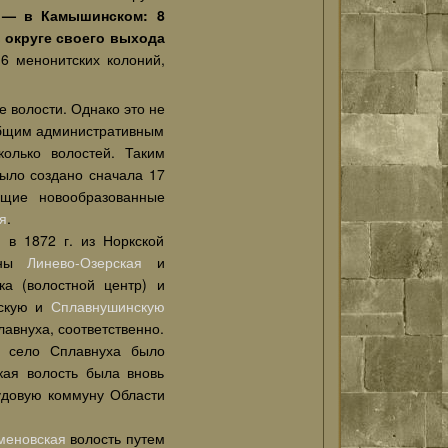
 — в Камышинском: 8
в округе своего выхода
6 менонитских колоний,
 волости. Однако это не
 общим административным
олько волостей. Таким
ыло создано сначала 17
ющие новообразованные
я
.
 в 1872 г. из Норкской
лены
Линево-Озерская
и
ка (волостной центр) и
кскую и
Сплавнушинскую
лавнуха, соответственно.
а село Сплавнуха было
кая волость была вновь
рудовую коммуну Области
меновская
волость путем