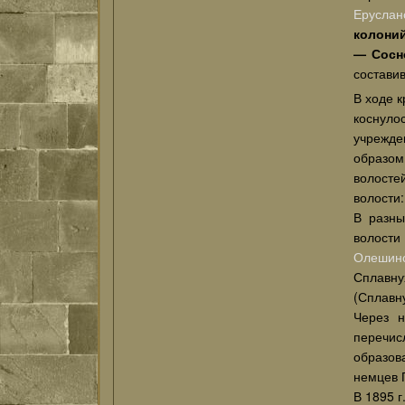
Еруслан
колони
— Сосн
состави
В ходе 
коснуло
учрежде
образом
волосте
волости
В разны
волост
Олешин
Сплавну
(Сплавну
Через н
перечис
образов
немцев П
В 1895 