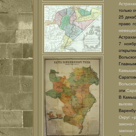
Астраха
только 
25 дека
право г
немецки
Астраха
7 ноябр
открыти
Вольско
Главным
Камыши
Саратов
Вольско
эти
Сара
В Камыш
вызова
Варенбу
Округ «
закона»
закона»