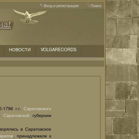
Вход и регистрация
Поиск
НОВОСТИ
VOLGARECORDS
-1796 г.г.
Саратовского
г.
Саратовской
губернии
ворялись в Саратовское
аратов
, принадлежали к