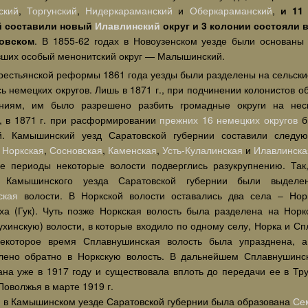
ский
,
Торгунский
,
Нидеркараманский
и
Оберкараманский
,
и 11
й составили новый
Илавлинский
округ и 3 колонии состояли 
овском
. В 1855-62 годах в Новоузенском уезде были основаны 
вших особый менонитский округ — Малышинский.
крестьянской реформы 1861 года уезды были разделены на сельские
сь немецких округов. Лишь в 1871 г., при подчинении колонистов
ниям, им было разрешено разбить громадные округи на неск
, в 1871 г. при расформировании
прежних 16 немецких округов
б
й. Камышинский уезд Саратовской губернии составили следу
:
Норкская
,
Сосновская
,
Каменская
,
Усть-Кулалинская
и
Илавлинска
е периоды некоторые волости подверглись разукрупнению. Так,
и Камышинского уезда Саратовской губернии были выде
ская
волости. В Норкской волости оставались два села – Нор
ха (Гук). Чуть позже Норкская волость была разделена на Нор
хинскую) волости, в которые входило по одному селу, Норка и Сп
екоторое время Сплавнушинская волость была упразднена, 
лено обратно в Норкскую волость. В дальнейшем Сплавнушинс
ана уже в 1917 году и существовала вплоть до передачи ее в Т
оволжья в марте 1919 г.
г. в Камышинском уезде Саратовской губернии была образована
Се