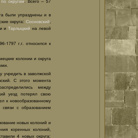
 по округам
. Всего – 57
га были упразднены и в
ские округа:
Сосновский
,
ги и
Тарлыцкий
на левой
6-1797 г.г. относился к
мецкие колонии и округа
ыми.
у учредить в заволжской
вский. С этого момента
распределились между
ий уезд потерял свою
шел к новообразованному
в связи с образованием
зование новых колоний и
ения коренных колоний,
тавили 4 новых округа: