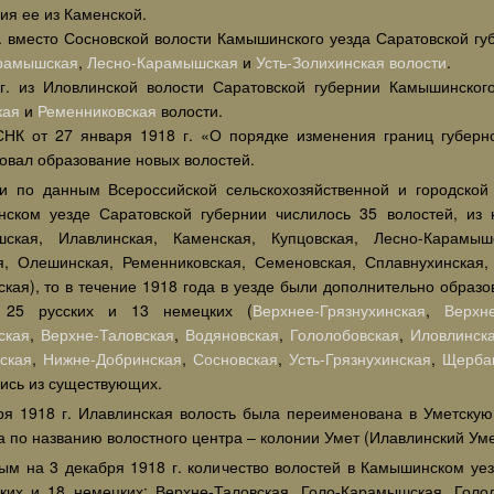
ия ее из Каменской.
г. вместо Сосновской волости Камышинского уезда Саратовской г
рамышская
,
Лесно-Карамышская
и
Усть-Золихинская волости
.
г. из Иловлинской волости Саратовской губернии Камышинско
кая
и
Ременниковская
волости.
СНК от 27 января 1918 г. «О порядке изменения границ губернс
овал образование новых волостей.
ли по данным Всероссийской сельскохозяйственной и городской
ском уезде Саратовской губернии числилось 35 волостей, из 
ская, Илавлинская, Каменская, Купцовская, Лесно-Карамышс
я, Олешинская, Ременниковская, Семеновская, Сплавнухинская, 
ская), то в течение 1918 года в уезде были дополнительно образо
 25 русских и 13 немецких (
Верхнее-Грязнухинская
,
Верхн
ская
,
Верхне-Таловская
,
Водяновская
,
Гололобовская
,
Иловлинск
ская
,
Нижне-Добринская
,
Сосновская
,
Усть-Грязнухинская
,
Щерба
ись из существующих.
ря 1918 г. Илавлинская волость была переименована в Уметскую
 по названию волостного центра – колонии Умет (Илавлинский Умет
ым на 3 декабря 1918 г. количество волостей в Камышинском уез
ских и 18 немецких: Верхне-Таловская, Голо-Карамышская, Голо