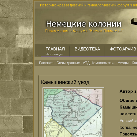
Историко-краеведческий и генеалогический форум "Не
ГЛАВНАЯ
ВИДЕОТЕКА
ФОТОАРХИВ
На главную
Главная
-
Базы данных
-
АТД Немповолжья
-
Уезды
-
Ка
Камышинский уезд
Автор з
Общие 
Камыши
наместн
Российс
Когда н
Поволжь