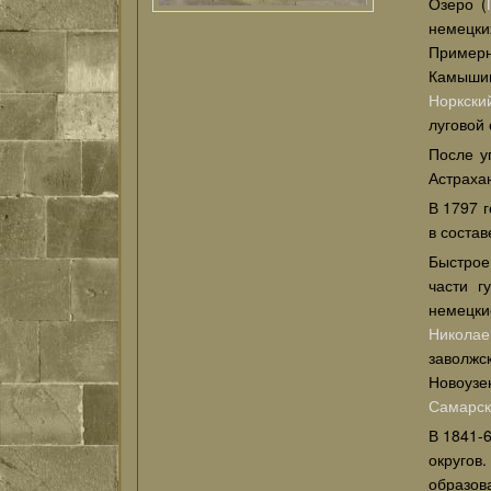
Озеро (
немецки
Примерн
Камышин
Норкски
луговой 
После у
Астрахан
В 1797 
в соста
Быстрое
части г
немецк
Николае
заволжс
Новоузе
Самарск
В 1841-
округов
образов