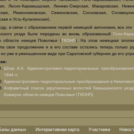
ая, Лесно-Карамышская, Линево-Озерская, Макаровская, Нижне
кая, Ременниковская, Семеновская, Сосновская, Сплавнухин
кая и Усть-Кулалинская).
оду, в связи с образованием первой немецкой автономии, все эти
ского уезда были переданы во вновь образованный
Голо-Кар
 области немцев Поволжья (
ТКОНП
). На этом немецкая эпоп
ла свое продолжение и в его составе остались теперь только р
 но уже в уменьшенном виде при Саратовской губернии до его упра
ки:
Шпак А.А. Административно-территориальные преобразовани
1944 гг.
Административно-территориальные преобразования в Немповол
Алфавитный список укрупненных волостей Камышинского уезд
Коммуне области немцев Поволжья (ТКОНП)
Базы данных
Интерактивная карта
Участники
Новос