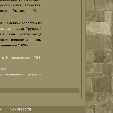
-Добринская, Норкская,
ская, Уметская, Усть-
 18 немецких волостей из
амышский
уезд Трудовой
ея в Камышинском уезде
усские волости и он сам
зднения в 1928 г.
я в Немповолжье. 1764-
жье
а, переданных Трудовой
ти
Volgarecords