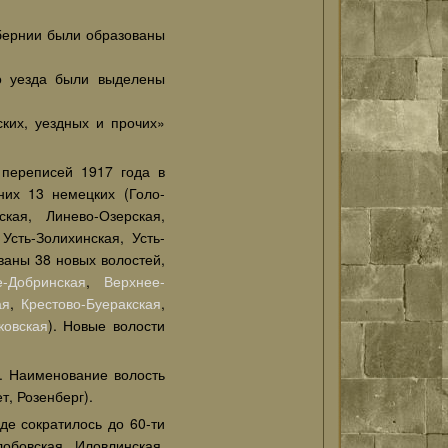
убернии были образованы
го уезда были выделены
ких, уездных и прочих»
 переписей 1917 года в
них 13 немецких (Голо-
кая, Линево-Озерская,
Усть-Золихинская, Усть-
ваны 38 новых волостей,
е-Добринская
,
Верхнее-
ая
,
Крестово-Буеракская
,
ковская
). Новые волости
. Наименование волость
, Розенберг).
де сократилось до 60-ти
лобовская, Иловлинская,