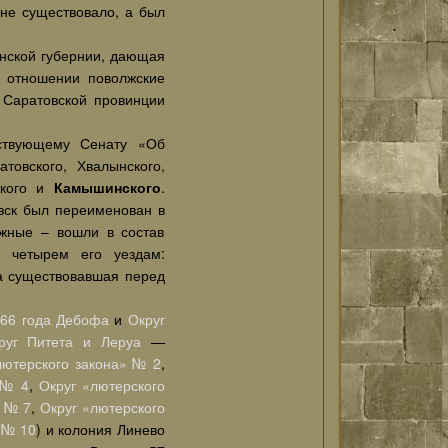
не существовало, а был
нской губернии, дающая
м отношении поволжские
 Саратовской провинции
ьствующему Сенату «Об
товского, Хвалынского,
вского и
Камышинского
.
евск был переименован в
жные – вошли в состав
 четырем его уездам:
а существовавшая перед
766 года Дебофа
и
Округ
руг Питета и Леруа
—
лютерского закона» № 2
,
 № 4
,
Округ «лютерского
» № 7
,
Округ «лютерского
 № 10
) и колония Линево