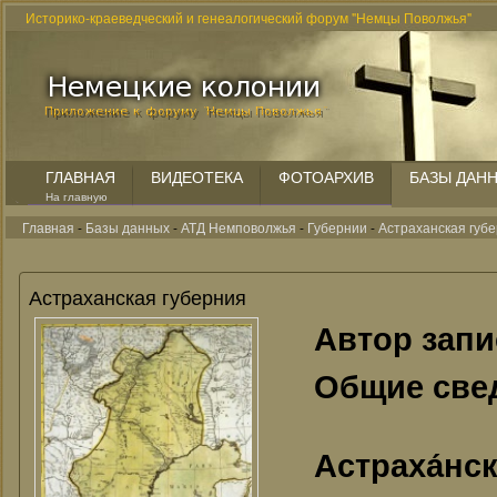
Историко-краеведческий и генеалогический форум "Немцы Поволжья"
ГЛАВНАЯ
ВИДЕОТЕКА
ФОТОАРХИВ
БАЗЫ ДАН
На главную
Главная
-
Базы данных
-
АТД Немповолжья
-
Губернии
-
Астраханская губ
Астраханская губерния
Автор зап
Общие све
Астраха́нс