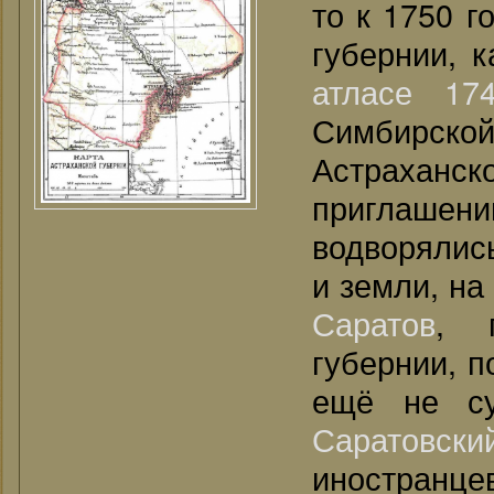
то к 1750 г
губернии, к
атласе 17
Симбирско
Астраханск
приглаше
водворялись
и земли, на
Саратов
, 
губернии, 
ещё не су
Саратовски
иностранце