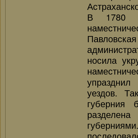
Астраханско
В 1780 
наместничес
Павловс
администра
носила укр
наместнич
упразднил 
уездов. Та
губерния 
разделена
губерниям
последовал