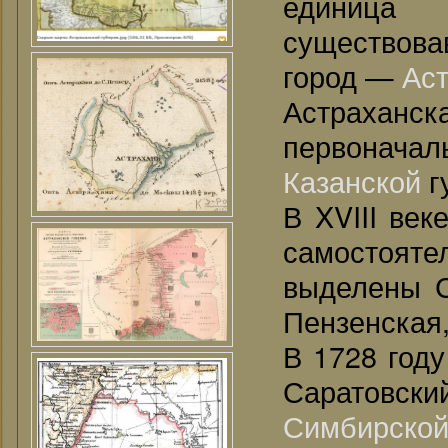
единиц
существова
город —
Ас
Астраханск
первоначал
Казанской
г
В XVIII век
самостоя
выделены С
Пензенская,
В 1728 год
Саратовский
Симбирско