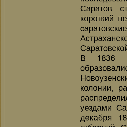
Саратов с
короткий пе
cаратовск
Астраханс
Саратовской
В 1836 г
образовал
Новоузенски
колонии, р
распредел
уездами Са
декабря 1
губерний С