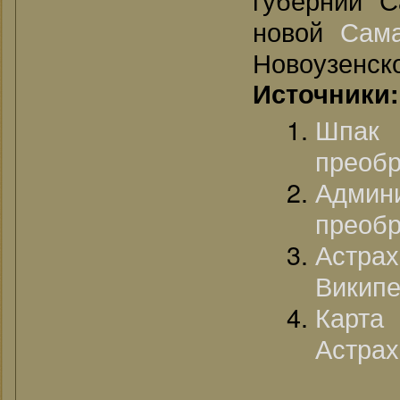
новой
Сама
Новоузенск
Источники:
Шпак 
преобр
Админи
преобр
Астр
Википе
Карта 
Астрах