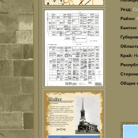
Уезд:
Са
Район:
Кантон
Губерн
Област
Край:
Н
Респуб
Сторон
Общие 