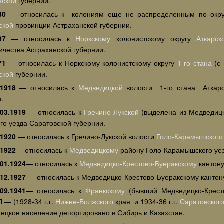
нской
губернии.
80
— относилась к колониям еще не распределенным по окр
ской
провинции Астраханской губернии.
97
— относилась к
Норкскому
колонистскому округу
Аткарск
ичества Астраханской губернии.
71
— относилась к Норкскому колонистскому округу
1-го стана
(с 
ской
губернии.
.1918
— относилась к
Медведицкой
волости 1-го стана Аткарс
.
-03.1919
— относилась к
Гречино-Лукской
(выделена из Медведицк
го уезда Саратовской губернии.
-1920
— относилась к Гречино-Лукской волости
Голо-Карамышского
.1922
— относилась к
Медведицкому
району Голо-Карамышского уе
-01.1924
— относилась к
Медведицко-Крестово-Буеракскому
кантону
-12.1927
— относилась к Медведицко-Крестово-Буеракскому канто
-09.1941
— относилась к
Франкскому
(бывший Медведицко-Кресто
 — (1928-34 г.г.
Нижне-Волжского
края и 1934-36 г.г.
Саратовског
мецкое население депортировано в Сибирь и Казахстан.