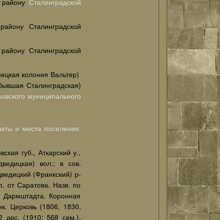
району
Сталинградской
району Сталинградской
району Сталинградской
ецкая колония Вальтер)
бывшая Сталинградская)
овского муниципального
кты и места поселения:
кая губ., Аткарский у.,
дведицкая) вол.; в сов.
ведицкий (Франкский) р-
п. от Саратова. Назв. по
и Дармштадта. Коронная
к. Церковь (1806, 1830,
 дес. (1910; 568 сем.).