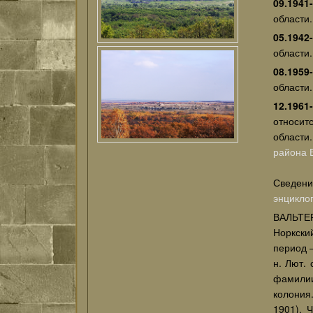
09.1941
области.
05.1942
области.
08.1959
области.
12.1961
относит
области.
района
Сведени
энцикло
ВАЛЬТЕР
Норкски
период 
н. Лют. 
фамилии
колония
1901). 