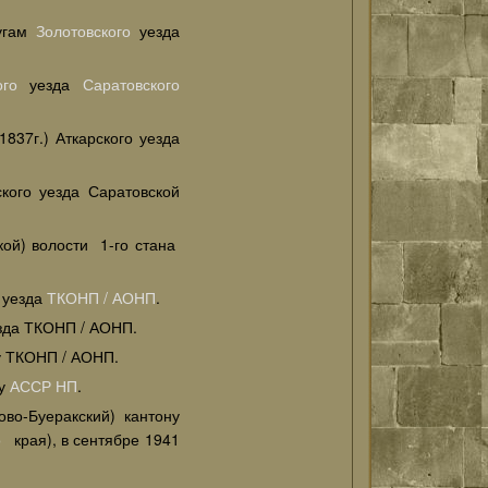
угам
Золотовского
уезда
ого
уезда
Саратовского
1837г.) Аткарского уезда
кого уезда Саратовской
ой) волости 1-го стана
уезда
ТКОНП / АОНП
.
зда ТКОНП / АОНП.
 ТКОНП / АОНП.
ну
АССР НП
.
во-Буеракский) кантону
о
края), в сентябре 1941