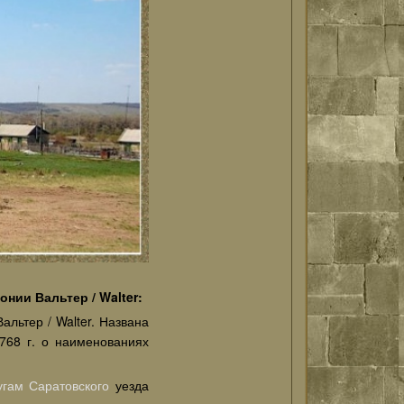
нии Вальтер / Walter:
льтер / Walter. Названа
768 г. о наименованиях
угам
Саратовского
уезда