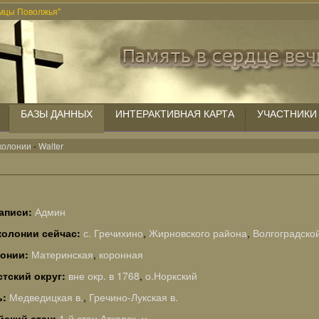
мцы Поволжья"
БАЗЫ ДАННЫХ
ИНТЕРАКТИВНАЯ КАРТА
УЧАСТНИКИ
колонии
-
Walter
аписи:
Админ
колонии сейчас:
с. Гречихино
,
Жирновского района
,
Волгоградско
лонии:
Материнская
,
коронная
тский округ:
вне окр. в 1768
,
о.Норкский
ь:
Медведицкая в.
,
Гречино-Лукская в.
йский стан:
1-й стан Аткарск. у.