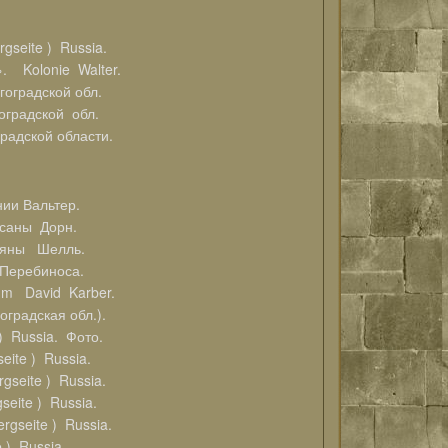
seite ) Russia.
. Kolonie Walter.
оградской обл.
градской обл.
радской области.
ии Вальтер.
саны Дорн.
яны Шелль.
еребиноса.
lbum David Karber.
градская обл.).
) Russia. Фото.
eite ) Russia.
gseite ) Russia.
seite ) Russia.
rgseite ) Russia.
 ) Russia.