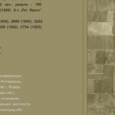
2 чел., умерли – 180.
(1926). К-з „Рот Фронт“.
1834), 2899 (1850), 3264
559 (1922), 2754 (1923),
онференция.
Ротгаммель.
te ) Russia.
ая обл.)
 поселение.
ающей местности.
алинград.обл.