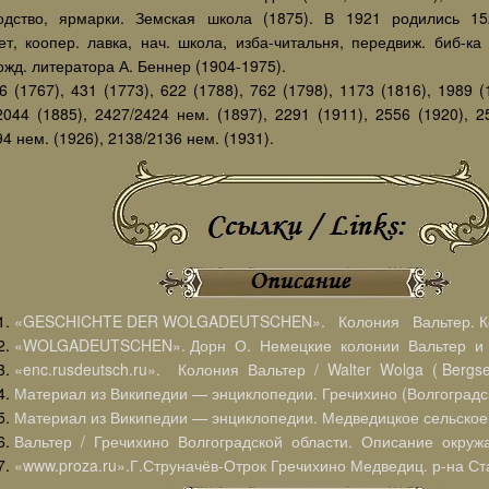
одство, ярмарки. Земская школа (1875). В 1921 родились 15
т, коопер. лавка, нач. школа, изба-читальня, передвиж. биб-ка 
жд. литератора А. Беннер (1904-1975).
6 (1767), 431 (1773), 622 (1788), 762 (1798), 1173 (1816), 1989 (
2044 (1885), 2427/2424 нем. (1897), 2291 (1911), 2556 (1920), 2
4 нем. (1926), 2138/2136 нем. (1931).
«GESCHICHTE DER WOLGADEUTSCHEN». Колония Вальтер. К
«WOLGADEUTSCHEN». Дорн О. Немецкие колонии Вальтер и 
«enc.rusdeutsch.ru». Колония Вальтер / Walter Wolga ( Bergsei
Материал из Википедии — энциклопедии. Гречихино (Волгоградск
Материал из Википедии — энциклопедии. Медведицкое сельское
Вальтер / Гречихино Волгоградской области. Описание окруж
«www.proza.ru».Г.Струначёв-Отрок Гречихино Медведиц. р-на Ст