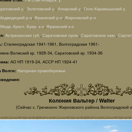
ратовский у.
,
Золотовский у.
,
Аткарский у.
,
Голо-Карамышский у.
Медведицкий р-н
,
Франкский р-н
,
Жирновский р-н
:
Медв.-Крест.-Буер. к-н
,
Франкский к-н
ия:
Астраханская губ.
,
Саратовская пров.
,
Саратовское нам.
,
Сартат
ь:
Сталинградская 1941-1961, Волгоградская 1961-
ижне-Волжский кр. 1928-34, Саратовский кр. 1934-36
лика:
АО НП 1919-24, АССР НП 1924-41
а Волги:
Нагорная-правобережье
сведения:
Колония Вальтер / Walter
(Сейчас с. Гречихино Жирновского района Волгоградской о