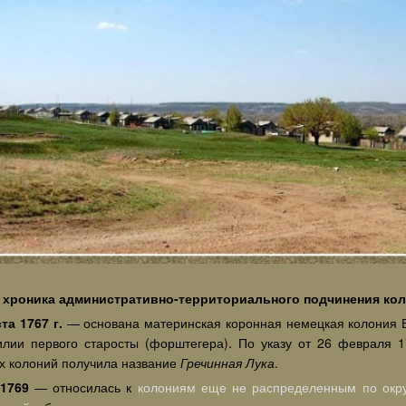
 хроника административно-территориального подчинения коло
ста 1767 г.
— основана материнская коронная немецкая колония Ва
лии первого старосты (форштегера). По указу от 26 февраля 1
х колоний получила название
Гречинная Лука
.
-1769
— относилась к
колониям еще не распределенным по окр