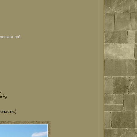
овская губ.
бласти.)