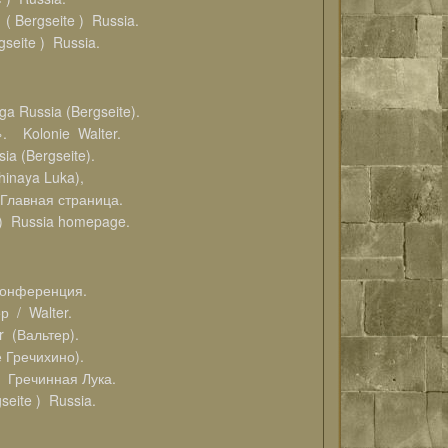
( Bergseite ) Russia.
seite ) Russia.
ga Russia (Bergseite).
. Kolonie Walter.
ia (Bergseite).
hinaya Luka),
— Главная страница.
 ) Russia homepage.
онференция.
/ Walter.
(Вальтер).
 Гречихино).
/ Гречинная Лука.
ite ) Russia.