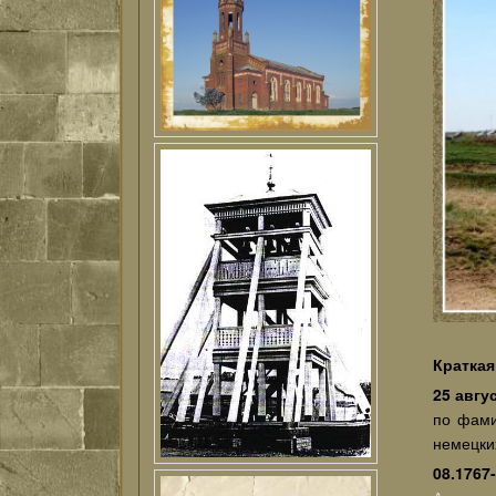
Краткая
25 авгу
по фами
немецки
08.1767