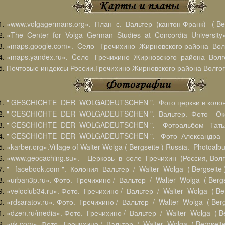
«www.volgagermans.org». План с. Вальтер (кантон Франк) ( Berg
«The Center for Volga German Studies at Concordia University»
«maps.google.com». Cело Гречихино Жирновского района Волг
«maps.yandex.ru». Cело Гречихино Жирновского района Волго
Почтовые индексы России.Гречихино Жирновского района Волгог
" GESCHICHTE DER WOLGADEUTSCHEN ". Фото церкви в колон
" GESCHICHTE DER WOLGADEUTSCHEN ". Вальтер. Фото Ок
" GESCHICHTE DER WOLGADEUTSCHEN ". Фотоальбом Тать
" GESCHICHTE DER WOLGADEUTSCHEN ". Фото Александра П
«karber.org».Village of Walter Wolga ( Bergseite ) Russia. Photoa
«www.geocaching.su». Церковь в cеле Гречихин (Россия, Волго
" facebook.com ". Колония Вальтер / Walter Wolga ( Bergseite 
«urban3p.ru». Фото. Гречихино / Вальтер / Walter Wolga ( Bergs
«veloclub34.ru». Фото. Гречихино / Вальтер / Walter Wolga ( Ber
«rdsaratov.ru». Фото. Гречихино / Вальтер / Walter Wolga ( Berg
«dzen.ru/media». Фото. Гречихино / Вальтер / Walter Wolga ( Be
«vk.com». Фото. Гречихино / Вальтер / Walter Wolga ( Bergseite