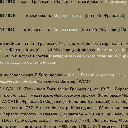
-05.1942
— село Гречихино (Вальтер) относилось к
Франкскому
-08.1959
— относилось к
Медведицкому
(бывший Франкский) 
-12.1961
— относилось к
Жирновскому
(бывший Медведицкий) 
-по сейчас
— село Гречихино (бывшая материнская коронная нем
ся к Жирновскому (бывший Медведицкий) району
Волгоградской
(
 С 2005 г. входит в состав
Медведицкого сельского поселения
Жирн
Волгоградской области
России
.
я из справочника В.Дизендорфа «
Немцы России. Населенные пун
педический словарь
» о колонии Вальтер / Walter:
 / WALTER (Гречинная Лука; также Гречихино), до 1917 – Саратовс
й колон. окр.; Медведицко-Крестово-Буеракская (Крестовско-Ме
– АССР НП, Франкский (Медведицко-Крестово-Буеракский) к-н / Мед
село, осн. в 1767. На лев. берегу р. Медведица, в 95 км к юго-за
 первого старосты Вальтера. Основатели – 99 сем. из Ганау 
. Набег пугачевцев, сожгли неск. домов (1774). Лют. приход Фран
Часть жит. – католики. Земли 7963 дес. (1857; 292 семьи), 11132