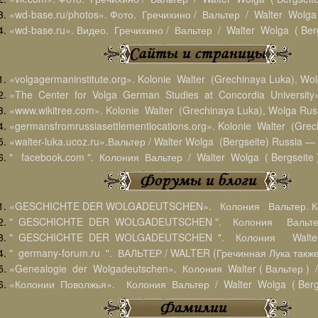
«wd-base.ru/photos». Фото. Гречихино / Вальтер / Walter Wolga 
«wd-base.ru». Видео. Гречихино / Вальтер / Walter Wolga ( Berg
«volgagermaninstitute.org». Kolonie Walter (Grechinaya Luka), Wol
«The Center for Volga German Studies at Concordia University»
«www.wikitree.com». Kolonie Walter (Grechinaya Luka), Wolga Russ
«germansfromrussiasettlementlocations.org». Kolonie Walter (Grec
«walter-luka.ucoz.ru».Вальтер / Walter Wolga (Bergseite) Russia 
" facebook.com ". Колония Вальтер / Walter Wolga ( Bergseite
«GESCHICHTE DER WOLGADEUTSCHEN». Колония Вальтер. К
" GESCHICHTE DER WOLGADEUTSCHEN ". Колония Вальтер 
" GESCHICHTE DER WOLGADEUTSCHEN ". Колония Walter 
" germany-forum.ru ". ВАЛЬТЕР / WALTER (Гречинная Лука также
«Genealogie der Wolgadeutschen». Колония Walter ( Вальтер ) 
«Колонии Поволжья». Колония Вальтер / Walter Wolga ( Bergse