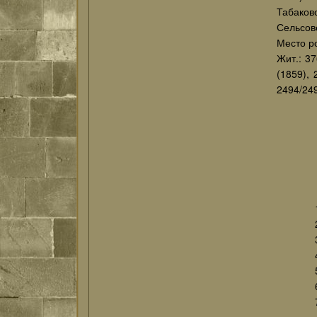
Табаков
Сельсове
Место ро
Жит.: 37
(1859), 
2494/249