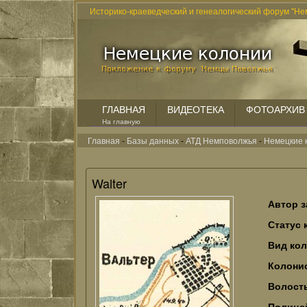
Историко-краеведческий и генеалогический форум "Не
ГЛАВНАЯ
ВИДЕОТЕКА
ФОТОАРХИВ
На главную
Главная
-
Базы данных
-
АТД Немповолжья
-
Немецкие 
Walter
Автор з
Статус 
Вид ко
Колонис
Волост
Полице