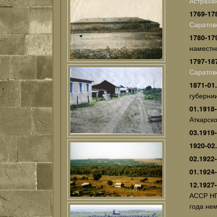
Астраха
1769-17
Саратов
1780-17
наместн
1797-18
Саратов
1871-01
губернии
01.1918
Аткарско
03.1919
1920-02
02.1922
01.1924
12.1927
АССР НП
года не