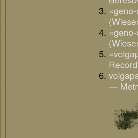
«geno-
(Wiese
«geno-
(Wiese
«volga
Record
volgap
— Metr