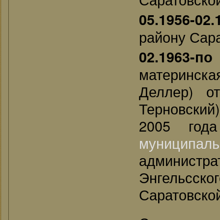
05.1956-02.
району Сара
02.1963-по
материнска
Деллер) о
Терновский
2005 год
муниципа
админист
Энгельсск
Саратовской