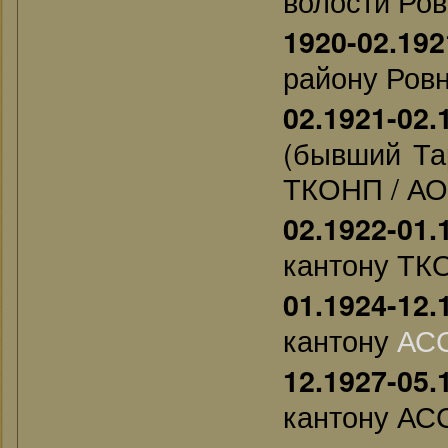
волости Ров
1920-02.192
району Ров
02.1921-02.
(бывший Та
ТКОНП / А
02.1922-01.
кантону ТК
01.1924-12.
кантону
АС
12.1927-05.
кантону АС