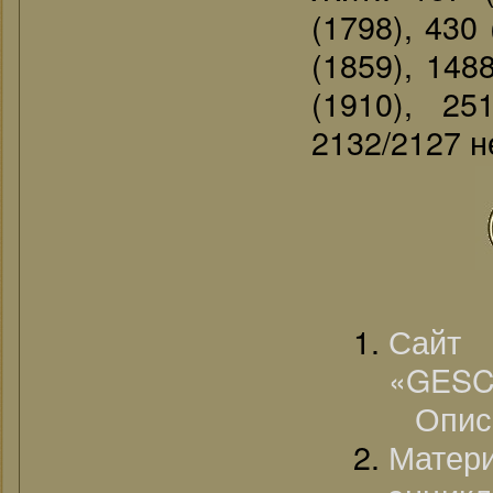
(1798), 430 
(1859), 148
(1910), 25
2132/2127 не
Сайт
«GESC
Описа
Матер