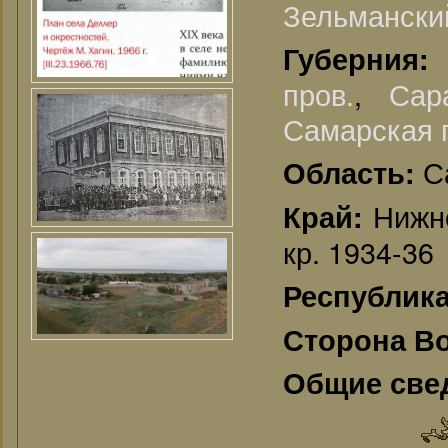
Зельманский
Губерния
пров.
,
Сар
Самарская г
С
Область:
Нижне
Край:
кр. 1934-36
Республик
Сторона В
Общие све