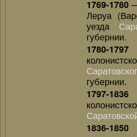
—
1769-1780
Леруа (Вар
уезда
Сар
губернии.
—
1780-1797
колонистс
Саратовско
губернии.
—
1797-1836
колонистс
Саратовско
—
1836-1850