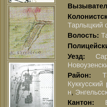
Вызывате
Колонистс
Тарлыцкий о
Т
Волость:
Полицейск
Са
Уезд:
Новоузенски
Т
Район:
Куккусский 
н
,
Энгельсск
Кантон: