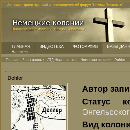
Историко-краеведческий и генеалогический форум "Немцы Поволжья"
ГЛАВНАЯ
ВИДЕОТЕКА
ФОТОАРХИВ
БАЗЫ ДАН
На главную
Главная
-
Базы данных
-
АТД Немповолжья
-
Немецкие колонии
-
Dehler
Dehler
Автор зап
Статус 
Энгельсског
Вид колон