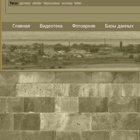
деллер
,
dehler
,
березовка
,
теллер
,
teller
Теги:
Главная
Видеотека
Фотоархив
Базы данных