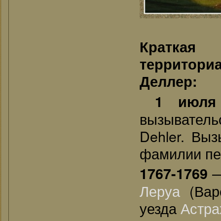
Краткая
территор
Деллер:
1 июля
вызывател
Dehler. Вы
фамилии пе
—
1767-1769
Леруа
(Вар
уезда
Астра