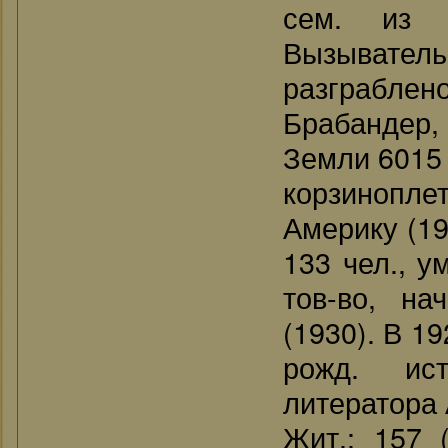
сем. из 
Вызывательс
разграбле
Брабандер,
Земли 6015 
корзинопле
Америку (19
133 чел., у
тов-во, на
(1930). В 1
рожд. ист
литератора А
Жит.: 157 (