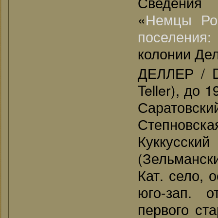
Сведения
«
Немцы Ро
поселения
колонии Дел
ДЕЛЛЕР / D
Teller), до 
Саратовск
Степновска
Куккусск
(Зельмански
Кат. село, о
юго-зап. 
первого ст