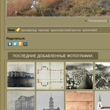
←
Предыдущая
|
Теги:
эренфельд
,
чкалово
,
краснокутский кантон
,
aehrenfeld
Поделиться:
ПОСЛЕДНИЕ ДОБАВЛЕННЫЕ ФОТОГРАФИИ.