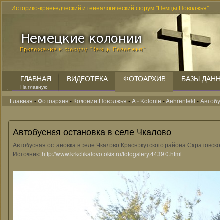
Историко-краеведческий и генеалогический форум "Немцы Поволжья"
ГЛАВНАЯ
ВИДЕОТЕКА
ФОТОАРХИВ
БАЗЫ ДАН
На главную
Главная
-
Фотоархив
-
Колонии Поволжья
-
A - Kolonie
-
Aehrenfeld
-
Автобу
Автобусная остановка в селе Чкалово
Автобусная остановка в селе Чкалово Краснокутского района Саратовско
Источник:
http://www.krkchkalovo.okis.ru/fotogalery.4439.0.html