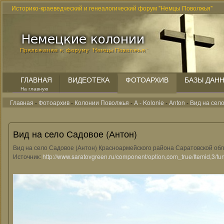
Историко-краеведческий и генеалогический форум "Немцы Поволжья"
ГЛАВНАЯ
ВИДЕОТЕКА
ФОТОАРХИВ
БАЗЫ ДАН
На главную
Главная
-
Фотоархив
-
Колонии Поволжья
-
A - Kolonie
-
Anton
-
Вид на сел
Вид на село Садовое (Антон)
Вид на село Садовое (Антон) Красноармейского района Саратовской облас
Источник:
http://www.saratovgreen.ru/component/option,com_true/Itemid,3/fun