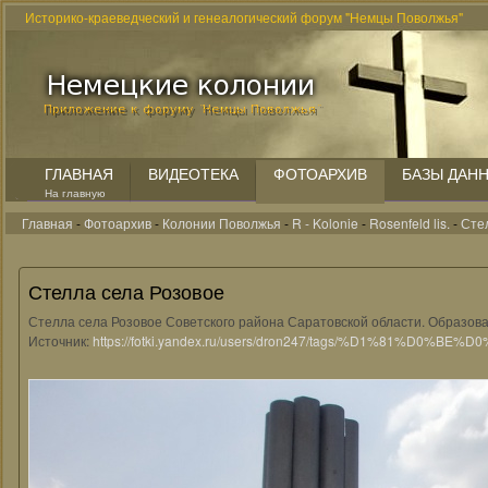
Историко-краеведческий и генеалогический форум "Немцы Поволжья"
ГЛАВНАЯ
ВИДЕОТЕКА
ФОТОАРХИВ
БАЗЫ ДАН
На главную
Главная
-
Фотоархив
-
Колонии Поволжья
-
R - Kolonie
-
Rosenfeld lis.
-
Сте
Стелла села Розовое
Стелла села Розовое Советского района Саратовской области. Образов
Источник:
https://fotki.yandex.ru/users/dron247/tags/%D1%