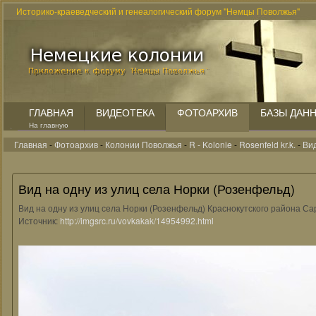
Историко-краеведческий и генеалогический форум "Немцы Поволжья"
ГЛАВНАЯ
ВИДЕОТЕКА
ФОТОАРХИВ
БАЗЫ ДАН
На главную
Главная
-
Фотоархив
-
Колонии Поволжья
-
R - Kolonie
-
Rosenfeld kr.k.
-
Вид
Вид на одну из улиц села Норки (Розенфельд)
Вид на одну из улиц села Норки (Розенфельд) Краснокутского района С
Источник:
http://imgsrc.ru/vovkakak/14954992.html