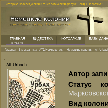
Историко-краеведческий и генеалогический форум "Немцы Поволжья"
ГЛАВНАЯ
ВИДЕОТЕКА
ФОТОАРХИВ
БАЗЫ ДАН
На главную
Главная
-
Базы данных
-
АТД Немповолжья
-
Немецкие колонии
-
Alt-Urbac
Alt-Urbach
Автор зап
Статус к
Марксовско
Вид колон