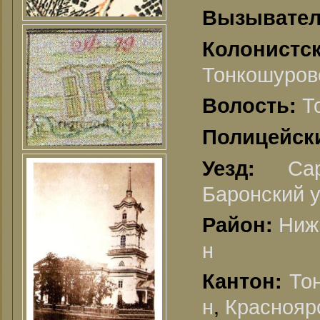
Вызывате
Колонистс
Тонкошуровс
Т
Волость:
Полицейск
Са
Уезд:
Баронский у
Ниж
Район:
н
То
Кантон:
н
,
Красноярс