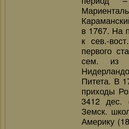
период 
Мариенталь
Караманский
в 1767. На 
к сев.-вос
первого ст
сем. из 
Нидерландо
Питета. В 1
приходы Ро
3412 дес. 
Земск. школ
Америку (18