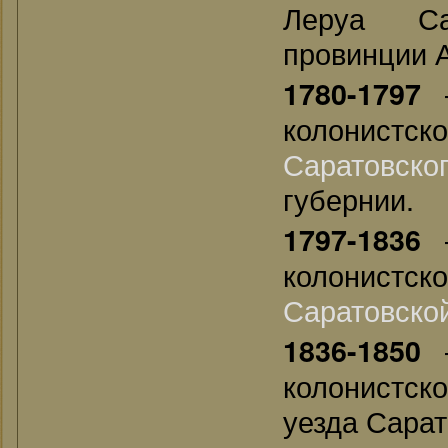
Леруа С
провинции А
—
1780-1797
колонистс
Саратовско
губернии.
—
1797-1836
колонистс
Саратовско
—
1836-1850
колонистск
уезда Сарат