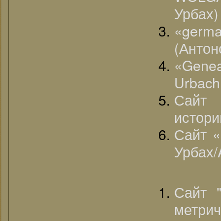
Урбах) 
«germ
(Антон
«Genea
Urbach
Сайт 
истори
Сайт «
Урбах/A
Сайт "
метрич