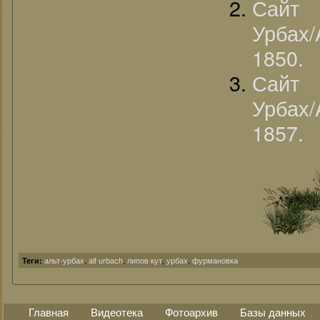
Сайт 
Урбах/
1850.
Сайт 
Урбах/
1857.
альт-урбах
,
alt urbach
,
липов кут
,
урбах
,
фурмановка
Теги:
Главная
Видеотека
Фотоархив
Базы данных