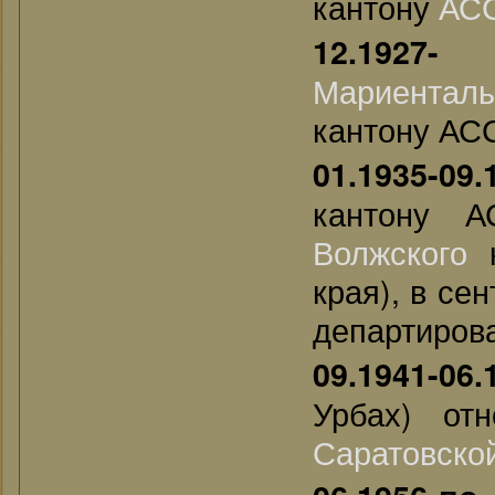
кантону
АС
12.1927- 
Мариенталь
кантону АС
01.1935-09.
кантону 
Волжского
к
края), в се
департирова
09.1941-
06.
Урбах) от
Саратовско