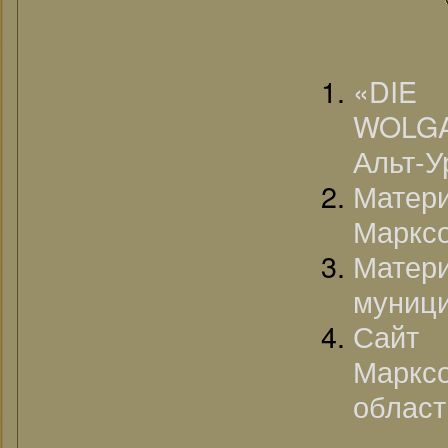
«DI
WOLGA
Альт-У
Матери
Марксо
Матер
муници
Сайт
Марк
област