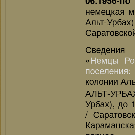
06.1956-по
немецкая м
Альт-Урбах
Саратовской
Сведения
«
Немцы Ро
поселения
колонии Альт
АЛЬТ-УРБАХ
Урбах), до 
/ Саратовск
Караманска