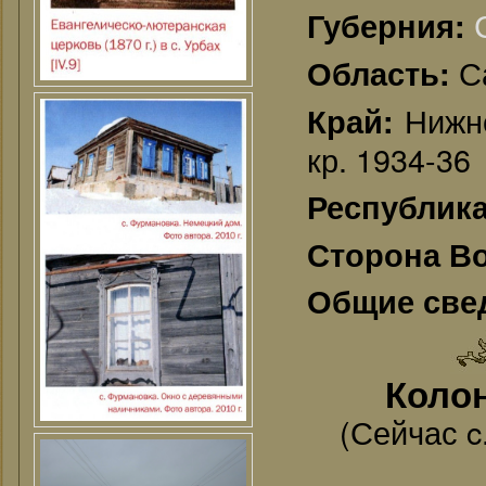
Губерния:
С
Область:
Нижне
Край:
кр. 1934-36
Республик
Сторона В
Общие све
Колон
(Сейчас c