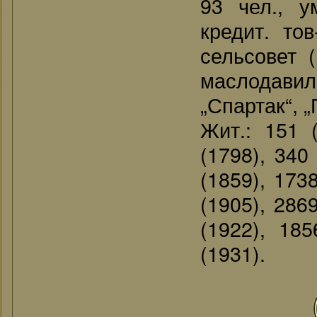
93 чел., у
кредит. тов
сельсовет 
маслодави
„Спартак“, 
Жит.: 151 (
(1798), 340
(1859), 173
(1905), 286
(1922), 185
(1931).