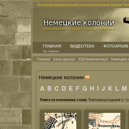
Историко-краеведческий и генеалогический форум "Не
ГЛАВНАЯ
ВИДЕОТЕКА
ФОТОАРХИВ
На главную
Главная
-
Базы данных
-
АТД Немповолжья
-
Немецкие 
Немецкие колонии
A
B
C
D
E
F
G
H
I
J
K
L
M
Поиск по ключевому слову
"Екатеринштадский о." (