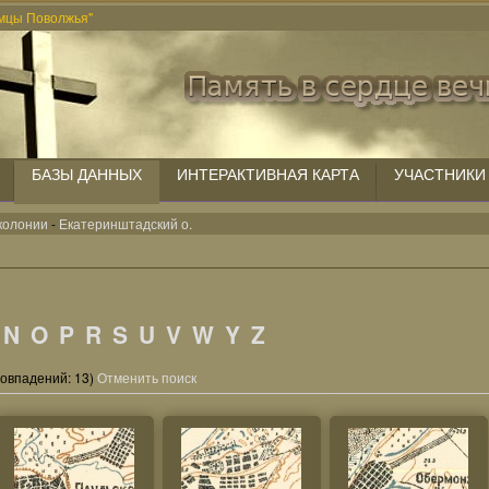
мцы Поволжья"
БАЗЫ ДАННЫХ
ИНТЕРАКТИВНАЯ КАРТА
УЧАСТНИКИ
колонии
-
Екатеринштадский о.
N
O
P
R
S
U
V
W
Y
Z
совпадений: 13)
Отменить поиск