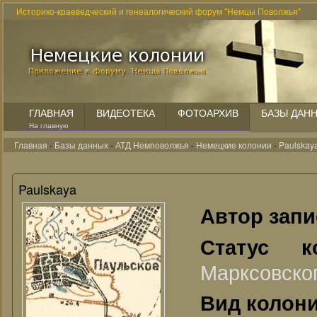
Историко-краеведческий и генеалогический форум "Немцы Поволжья"
ГЛАВНАЯ
ВИДЕОТЕКА
ФОТОАРХИВ
БАЗЫ ДАН
На главную
Главная
-
Базы данных
-
АТД Немповолжья
-
Немецкие колонии
-
Paulskay
Paulskaya
Автор зап
Статус 
Марксовско
Вид колон