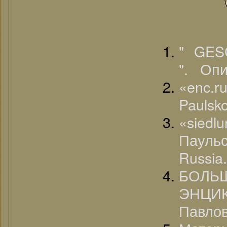
" GE
". Оп
«enc.r
Paulsko
«sied
Пауль
Russia.
БОЛ
ЭНЦИК
Павлов