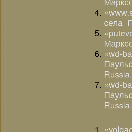
Марксо
«www.
села П
«putev
Марксо
«wd-b
Пауль
Russia.
«wd-b
Пауль
Russia.
«volg