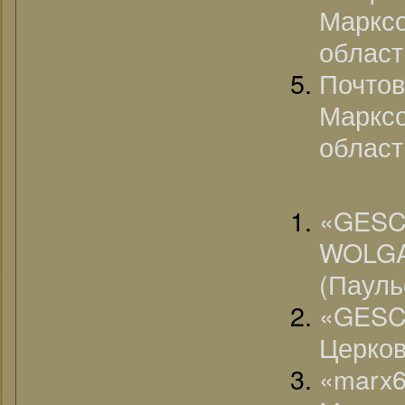
Марк
област
Почто
Марк
област
«G
WOLGA
(Пауль
«GESC
Церков
«marx6