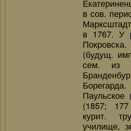
Екатериненш
в сов. пери
Марксштадтс
в 1767. У 
Покровска.
(будущ. им
сем. из Г
Бранденб
Борегарда
Паульское 
(1857; 177
курит. тр
училище, з