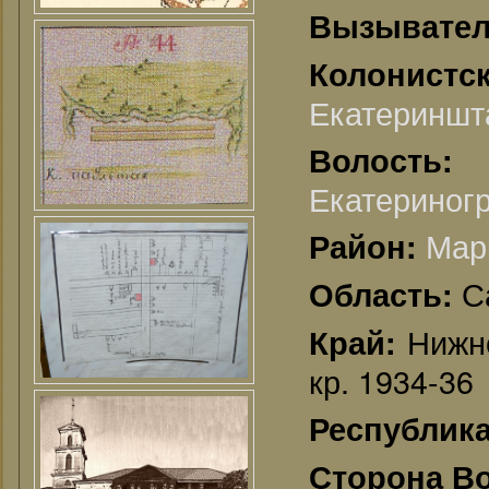
Вызывате
Колонис
Екатериншт
Волос
Екатериногр
Мар
Район:
С
Область:
Нижне
Край:
кр. 1934-36
Республик
Сторона В