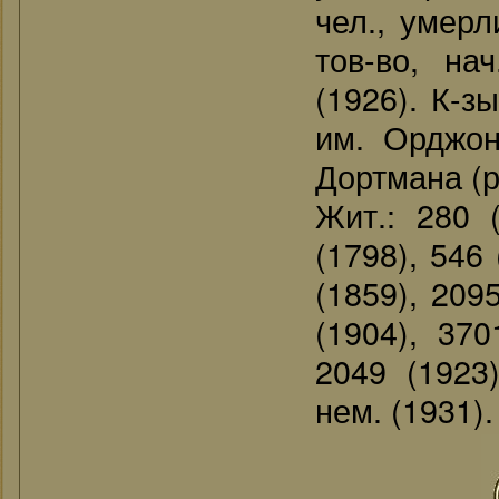
чел., умерл
тов-во, на
(1926). К-з
им. Орджон
Дортмана (р
Жит.: 280 (
(1798), 546 
(1859), 209
(1904), 370
2049 (1923)
нем. (1931).