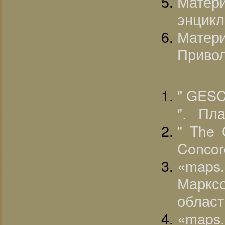
Матер
энцикл
Матер
Привол
" GE
". Пл
" The 
Concord
«map
Марк
област
«map