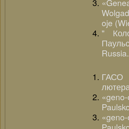
«G
Wolgad
oje (Wi
" Ко
Пауль
Russia.
ГАСО 
лютера
«geno
Paulsko
«geno
Paulsko