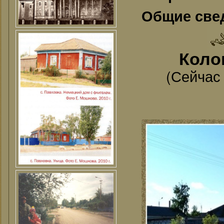
Общие све
Колон
(Сейчас