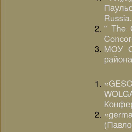
Пауль
Russia.
" The 
Concord
МОУ С
района
«G
WOLGA
Конфе
«germ
(Павло