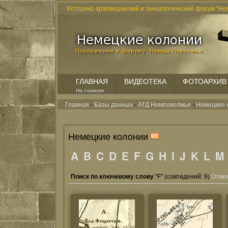
Историко-краеведческий и генеалогический форум "Не
ГЛАВНАЯ
ВИДЕОТЕКА
ФОТОАРХИВ
На главную
Главная
-
Базы данных
-
АТД Немповолжья
-
Немецкие 
Немецкие колонии
A
B
C
D
E
F
G
H
I
J
K
L
M
Поиск по ключевому слову
"F" (совпадений: 9)
Отмен