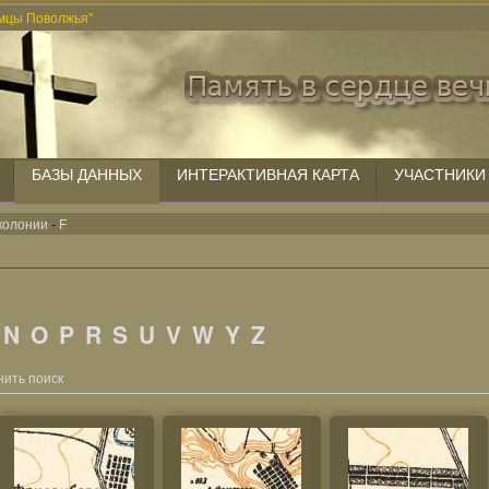
мцы Поволжья"
БАЗЫ ДАННЫХ
ИНТЕРАКТИВНАЯ КАРТА
УЧАСТНИКИ
колонии
-
F
N
O
P
R
S
U
V
W
Y
Z
ить поиск