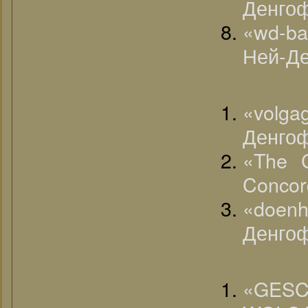
Денгоф 
«wd-ba
Ней-Де
«volga
Денгоф
«The C
Concord
«doenh
Денгоф
«G