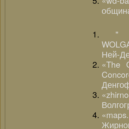
«wd-ba
община
"
WOLG
Ней-Де
«The C
Conco
Денгоф
«zhirn
Волгог
«map
Жирно