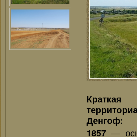
Краткая
территори
Денгоф:
— осн
1857