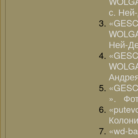
WOLGA
с. Ней
«G
WOLGA
Ней-Де
«G
WOLG
Андре
«GES
». Фо
«pute
Колони
«wd-ba