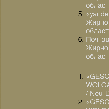
област
«yan
Жирно
област
Почто
Жирно
област
«G
WOLGA
/ Neu-
«G