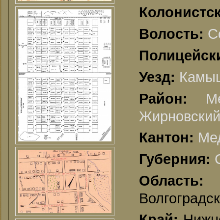
Колонистск
С
Волость:
Полицейск
Камыш
Уезд:
М
Район:
Жирновский
Мед
Кантон:
Губерния:
Област
Волгоградск
Нижне
Край: