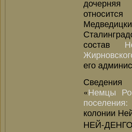
дочерняя 
относит
Медведицк
Сталинградс
состав
Н
Жирновског
его админи
Сведения
«
Немцы Ро
поселения
колонии Ней
НЕЙ-ДЕН