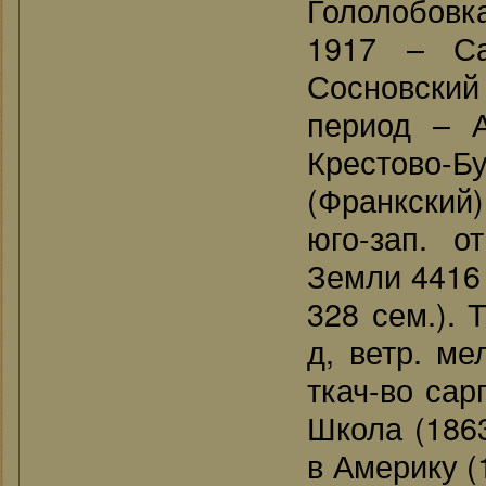
Гололобовка
1917 – Са
Сосновский 
период – 
Крестово-
(Франкский) 
юго-зап. о
Земли 4416 д
328 сем.). 
д, ветр. м
ткач-во сар
Школа (1863
в Америку (