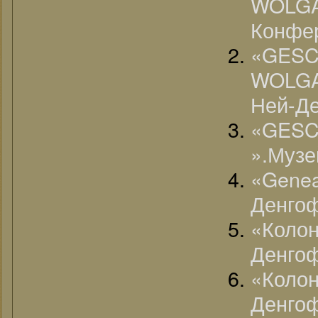
WOLGA
Конфе
«G
WOLGA
Ней-Де
«GES
».Музе
«Gene
Денгоф
«Коло
Денгоф
«Коло
Денгоф