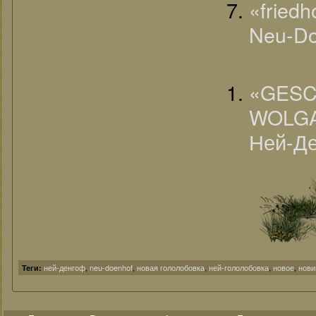
«fried
Neu-Do
«G
WOLGA
Ней-Де
ней-денгоф
,
neu-doenhof
,
новая гололобовка
,
ней-гололобовка
,
новое
,
нови
Теги: