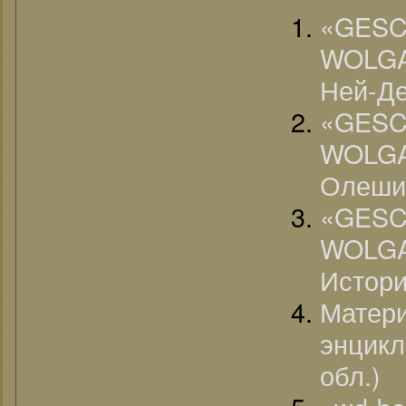
«G
WOLGA
Ней-Де
«G
WOLG
Олешин
«G
WOLG
Истор
Матер
энцик
обл.)