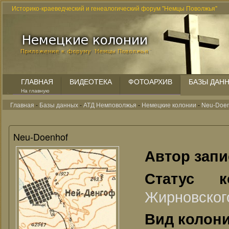
Историко-краеведческий и генеалогический форум "Немцы Поволжья"
ГЛАВНАЯ
ВИДЕОТЕКА
ФОТОАРХИВ
БАЗЫ ДАН
На главную
Главная
-
Базы данных
-
АТД Немповолжья
-
Немецкие колонии
-
Neu-Doen
Neu-Doenhof
Автор зап
Статус 
Жирновског
Вид колон