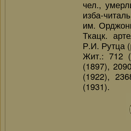
чел., умерл
изба-читаль
им. Орджони
Ткацк. арт
Р.И. Рутца (
Жит.: 712 (
(1897), 209
(1922), 236
(1931).