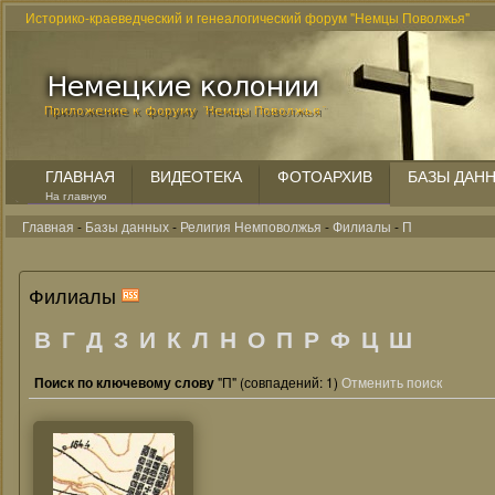
Историко-краеведческий и генеалогический форум "Немцы Поволжья"
ГЛАВНАЯ
ВИДЕОТЕКА
ФОТОАРХИВ
БАЗЫ ДАН
На главную
Главная
-
Базы данных
-
Религия Немповолжья
-
Филиалы
-
П
Филиалы
В
Г
Д
З
И
К
Л
Н
О
П
Р
Ф
Ц
Ш
Поиск по ключевому слову
"П" (совпадений: 1)
Отменить поиск