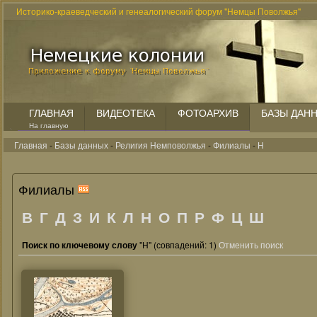
Историко-краеведческий и генеалогический форум "Немцы Поволжья"
ГЛАВНАЯ
ВИДЕОТЕКА
ФОТОАРХИВ
БАЗЫ ДАН
На главную
Главная
-
Базы данных
-
Религия Немповолжья
-
Филиалы
-
Н
Филиалы
В
Г
Д
З
И
К
Л
Н
О
П
Р
Ф
Ц
Ш
Поиск по ключевому слову
"Н" (совпадений: 1)
Отменить поиск