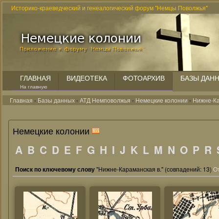
Историко-краеведческий и генеалогический форум "Немцы Поволжья"
ГЛАВНАЯ
ВИДЕОТЕКА
ФОТОАРХИВ
БАЗЫ ДАН
На главную
Главная
-
Базы данных
-
АТД Немповолжья
-
Немецкие колонии
-
Нижне-Ка
Немецкие колонии
A
B
C
D
E
F
G
H
I
J
K
L
M
N
O
P
R
Поиск по ключевому слову
"Нижне-Караманская в." (совпадений: 13)
О