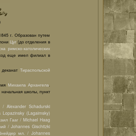
)
845 г. Образован путем
олони
Цуг
(до отделения в
ска римско-католических
од еще имел филиал в
деканат
Тираспольской
имя
Михаила Архангела
.
 начальная школы, пункт
/ Alexander Schadurski
Lopazinsky (Lagaimsky)
аил Гааг / Michael Haag
ий / Johannes Gischitzki
нейдер мл. / Johannes