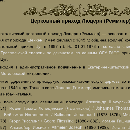
Церковный приход Люцерн (Реммлер
католический церковный приход Люцерн (Реммлер) — основан в 1
ия от прихода
Шенхен
. Имел филиал с 1845 г.: община (филия) к
ятельный приход
Цуг
в 1887 г.). На 01.01.1878 г.
согласно спи
 Траспольской епархии по деканатам по данным ОГУ ГАСО
прих
Цуг.
входил в административное подчинение в
Екатериненштадтский
и
Могилевской
митрополии.
имел деревянную приходскую римско-католическую
церковь
во 
а в 1845 году. Также в селе
Люцерн (Реммлер)
имелись: земская и
и изба-читальня.
ы пока следующие священники прихода:
Александр Шадурский 
851),
Иоанн Томаш Лопацинский (Лагаимский) / Johannes Thomas 
),
Бейльман Иоганнес ст. / Beilmann, Johannes I
(1873-1875),
Мих
878),
Георг Рисслинг / Georg Riessling
(1880-1882),
Иоганн Гишицк
887),
Альтмейер Иосиф / Altmeier Joseph
(1890-1909),
Иоганн Ш