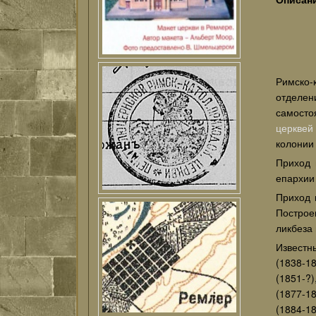
Римско-
отделен
самосто
церквей
колонии 
Приход 
епархи
Приход 
Построен
ликбеза 
Известн
(1838-1
(1851-?
(1877-1
(1884-1