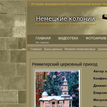
Историко-краеведческий и генеалогический форум "Не
ГЛАВНАЯ
ВИДЕОТЕКА
ФОТОАРХИВ
На главную
Главная
-
Базы данных
-
Религия Немповолжья
-
Церко
Реммлерский церковный приход
Автор з
Конфес
Декана
Епархи
Митроп
Описан