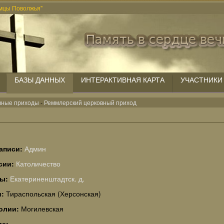
мцы Поволжья"
БАЗЫ ДАННЫХ
ИНТЕРАКТИВНАЯ КАРТА
УЧАСТНИКИ
вные приходы
-
Реммлерский церковный приход
аписи:
Админ
сии:
Католичество
ты:
Екатериненштадтск. д.
и:
Тираспольская (Херсонская)
олии:
Могилевская
ие: