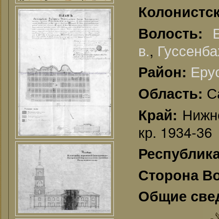
Колонистск
Волость:
в.
,
Гуссенба
Еру
Район:
С
Область:
Нижне
Край:
кр. 1934-36
Республик
Сторона В
Общие све