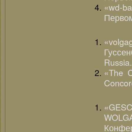
«wd-b
Первом
«volg
Гуссен
Russia.
«The C
Concor
«G
WOLGA
Конфе