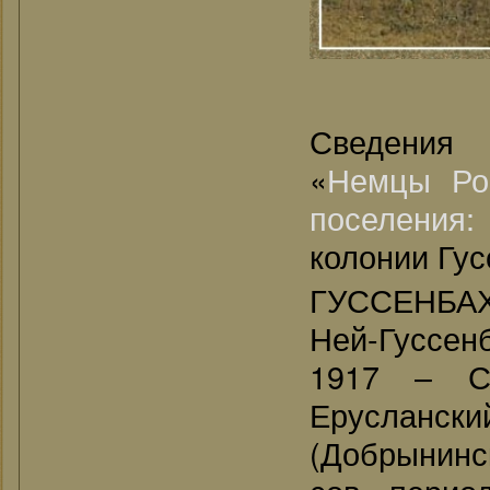
Сведения
«
Немцы Ро
поселения
колонии Гус
ГУССЕНБАХ
Ней-Гуссен
1917 – Са
Ерусланск
(Добрынинс