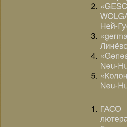
«G
WOLGA
Ней-Гу
«germa
Линёво
«Genea
Neu-Hu
«Колон
Neu-Hu
ГАСО 
люте