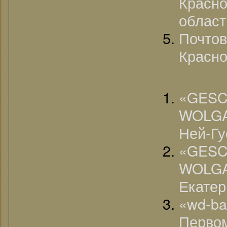
Красн
област
Почто
Красно
«G
WOLGA
Ней-Гу
«G
WOLG
Екатер
«wd-b
Первом