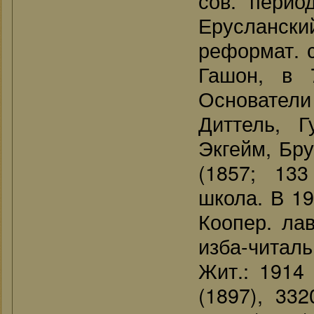
сов. перио
Ерусланск
реформат. с
Гашон, в 
Основател
Диттель, Г
Экгейм, Бру
(1857; 133
школа. В 19
Коопер. лав
изба-читаль
Жит.: 1914 
(1897), 332