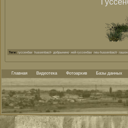
Гуссен
гуссенбах
,
hussenbach
,
добрынино
,
ней-гуссенбах
,
neu-hussenbach
,
гашон
Теги:
Главная
Видеотека
Фотоархив
Базы данных