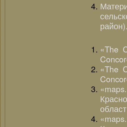
Матер
сельс
район)
«The C
Concor
«The C
Concor
«map
Красн
област
«map