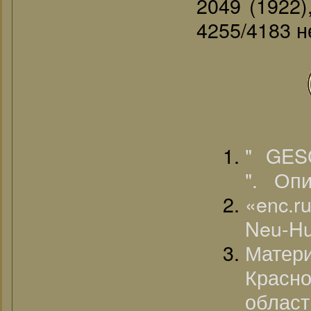
2049 (1922)
4255/4183 н
" GE
". Оп
«enc.r
Neu-Hu
Матер
Красн
област