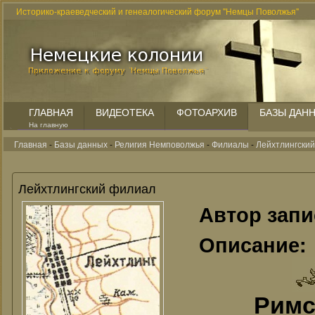
Историко-краеведческий и генеалогический форум "Немцы Поволжья"
ГЛАВНАЯ
ВИДЕОТЕКА
ФОТОАРХИВ
БАЗЫ ДАН
На главную
Главная
-
Базы данных
-
Религия Немповолжья
-
Филиалы
-
Лейхтлингски
Лейхтлингский филиал
Автор зап
Описание:
Римс