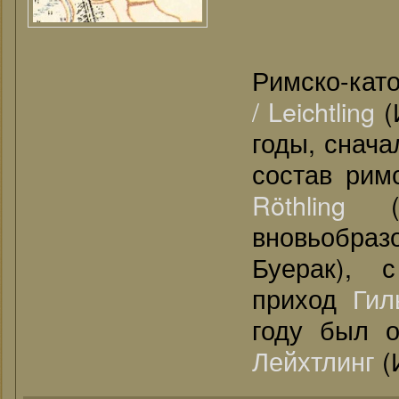
Римско-кат
/ Leichtling
(
годы, снача
состав рим
Röthling
(С
вновьобраз
Буерак), 
приход
Гил
году был о
Лейхтлинг
(