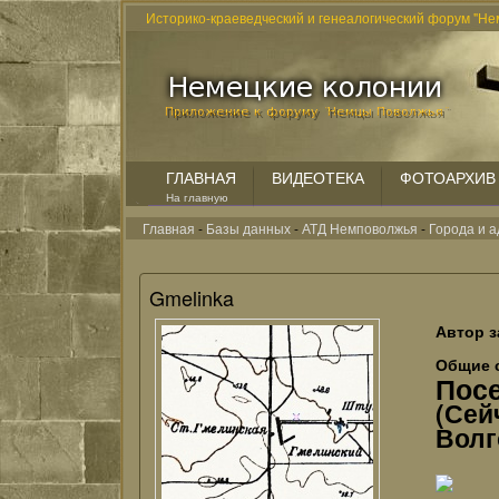
Историко-краеведческий и генеалогический форум "Не
ГЛАВНАЯ
ВИДЕОТЕКА
ФОТОАРХИВ
На главную
Главная
-
Базы данных
-
АТД Немповолжья
-
Города и а
Gmelinka
Автор з
Общие 
Посе
(Се
Волг