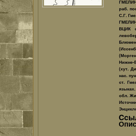
ГМЕЛИНК
раб. по
С.Г. Гме
ГМЕЛИН
ВЦИК о
левобер
Блюменф
(Иссенб
(Морген
Нижне-В
(хут. Д
нас. пу
ст. Гме
языках.
обл. Жит
Источн
Энцикло
Ccыл
Опис