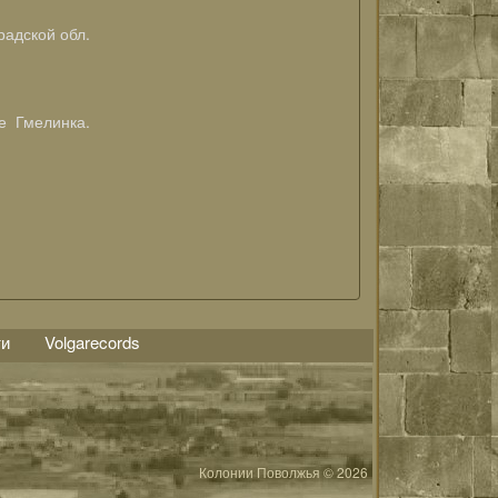
радской обл.
е Гмелинка.
ти
Volgarecords
Колонии Поволжья © 2026