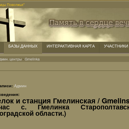
мцы Поволжья"
БАЗЫ ДАННЫХ
ИНТЕРАКТИВНАЯ КАРТА
УЧАСТНИКИ
дмин. центры
-
Gmelinka
аписи:
Админ
сведения:
лок и станция Гмелинская / Gmelins
йчас с. Гмелинка Старополтавс
оградской области.)