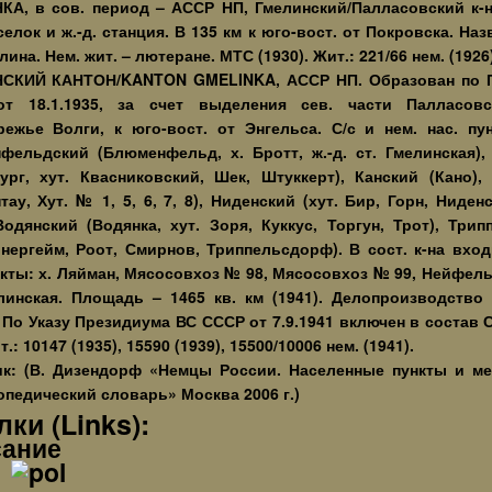
А, в сов. период – АССР НП, Гмелинский/Палласовский к-н. 
селок и ж.-д. станция. В 135 км к юго-вост. от Покровска. Назв
лина. Нем. жит. – лютеране. МТС (1930). Жит.: 221/66 нем. (1926)
СКИЙ КАНТОН/KANTON GMELINKA, АССР НП. Образован по 
т 18.1.1935, за счет выделения сев. части Палласовс
ежье Волги, к юго-вост. от Энгельса. С/с и нем. нас. пун
ельдский (Блюменфельд, х. Бротт, ж.-д. ст. Гмелинская),
ург, хут. Квасниковский, Шек, Штуккерт), Канский (Кано),
тау, Хут. № 1, 5, 6, 7, 8), Ниденский (хут. Бир, Горн, Ниден
одянский (Водянка, хут. Зоря, Куккус, Торгун, Трот), Три
инергейм, Роот, Смирнов, Триппельсдорф). В сост. к-на вход
нкты: х. Ляйман, Мясосовхоз № 98, Мясосовхоз № 99, Нейфельд
линская. Площадь – 1465 кв. км (1941). Делопроизводство 
 По Указу Президиума ВС СССР от 7.9.1941 включен в состав 
.: 10147 (1935), 15590 (1939), 15500/10006 нем. (1941).
ик: (В. Дизендорф «Немцы России. Населенные пункты и ме
педический словарь» Москва 2006 г.)
ки (Links):
ание