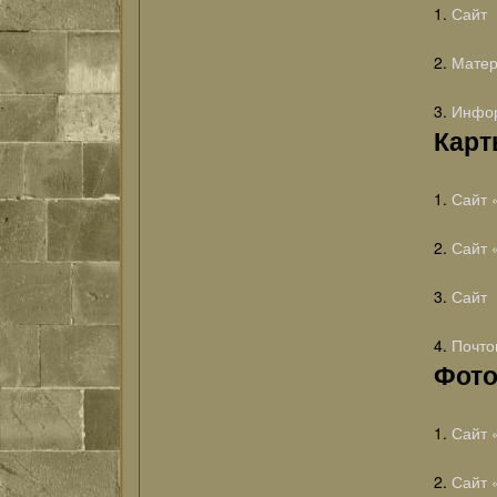
1.
Сайт
2.
Матер
3.
Инфор
Карт
1.
Сайт 
2.
Сайт 
3.
Сайт 
4.
Почто
Фот
1.
Сайт 
2.
Сайт 