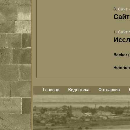
3.
Сайт 
Cай
1.
Сайт 
Иссл
Becker (
Heinrich
Главная
Видеотека
Фотоархив