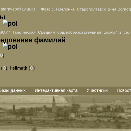
«starayapoltavka.ru». Фото с. Гмелинка Старополтавск. р-на Волгог
ты
МОУ ". Гмелинская Средняя общеобразовательная школа" в сел
едование фамилий
O
)
 (
O
), Hellmuth (
O
)
Базы данных
Интерактивная карта
Участники
Новос