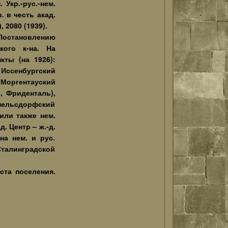
Укр.-рус.-нем.
. в честь акад.
, 2080 (1939).
Постановлению
кого к-на. На
кты (на 1926):
 Иссенбургский
 Моргентауский
с, Фриденталь),
ппельсдорфский
или также нем.
. Центр – ж.-д.
на нем. и рус.
Сталинградской
ста поселения.