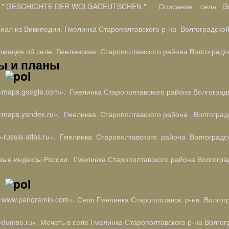
 " GESCHICHTE DER WOLGADEUTSCHEN ". Описание села Gme
иал из Википедии. Гмелинка Старополтавского р-на Волгоградской
мация об селе Гмелинская Старополтавского района Волгоградск
ы и планы
«maps.google.com». Гмелинка Старополтавского района Волгоградс
«maps.yandex.ru». Гмелинка Старополтавского района Волгоградс
«russia-atlas.ru». Гмелинка Старополтавского района Волгоградс
вые индексы России. Гмелинка Старополтавского района Волгоград
о
«www.panoramio.com». Село Гмелинка Старополтавск. р-на Волгогр
«dumso.ru». Мечеть в селе Гмелинка Старополтавского р-на Волгог