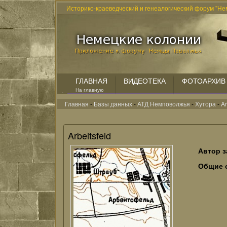
Историко-краеведческий и генеалогический форум "Не
ГЛАВНАЯ
ВИДЕОТЕКА
ФОТОАРХИВ
На главную
Главная
-
Базы данных
-
АТД Немповолжья
-
Хутора
-
Ar
Arbeitsfeld
Автор з
Общие 