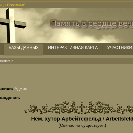
мцы Поволжья"
БАЗЫ ДАННЫХ
ИНТЕРАКТИВНАЯ КАРТА
УЧАСТНИКИ
beitsfeld
аписи:
Админ
сведения:
Нем. хутор Арбейтсфельд / Arbeitsfel
(Сейчас не существует.)