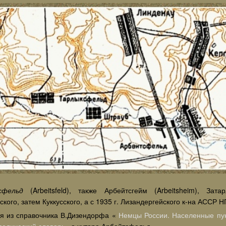
сфельд
(Arbeitsfeld), также Арбейтсгейм (Arbeitsheim), Зат
кого, затем Куккусского, а с 1935 г. Лизандергейского к-на АССР Н
я из справочника В.Дизендорфа «
Немцы России. Населенные пун