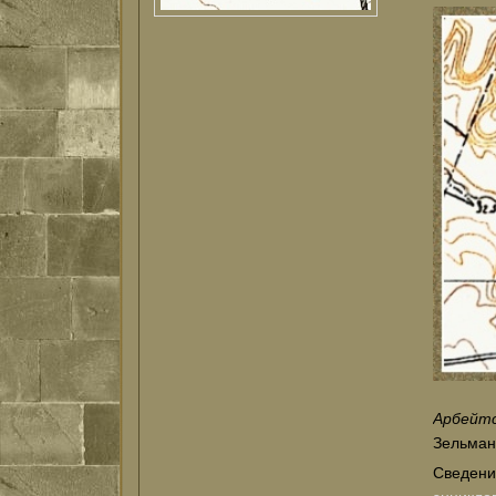
Арбейт
Зельманс
Сведени