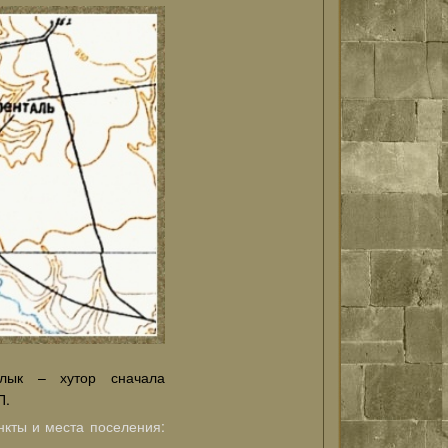
арлык – хутор сначала
П.
кты и места поселения: