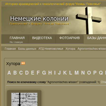
Историко-краеведческий и генеалогический форум "Немцы Поволжья"
ГЛАВНАЯ
ВИДЕОТЕКА
ФОТОАРХИВ
БАЗЫ ДАН
На главную
Главная
-
Базы данных
-
АТД Немповолжья
-
Хутора
-
Agronomisches wisse
Хутора
A
B
C
D
E
F
G
H
I
J
K
L
M
N
O
P
Q
Поиск по ключевому слову
"Agronomisches wissen" (совпадений: 1)
Отм