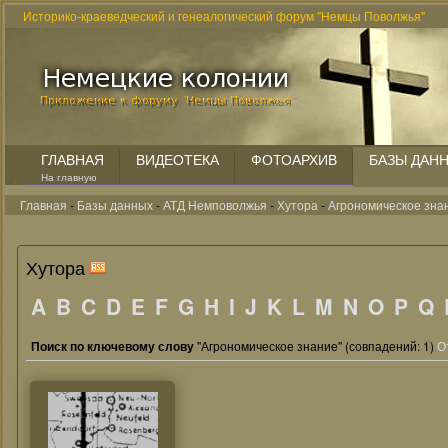
Историко-краеведческий и генеалогический форум "Немцы Поволжья"
ГЛАВНАЯ
ВИДЕОТЕКА
ФОТОАРХИВ
БАЗЫ ДАН
На главную
Главная
-
Базы данных
-
АТД Немповолжья
-
Хутора
-
Агрономическое зна
Хутора
A
B
C
D
E
F
G
H
I
J
K
L
M
N
O
P
Q
Поиск по ключевому слову
"Агрономическое знание" (совпадений: 1)
О