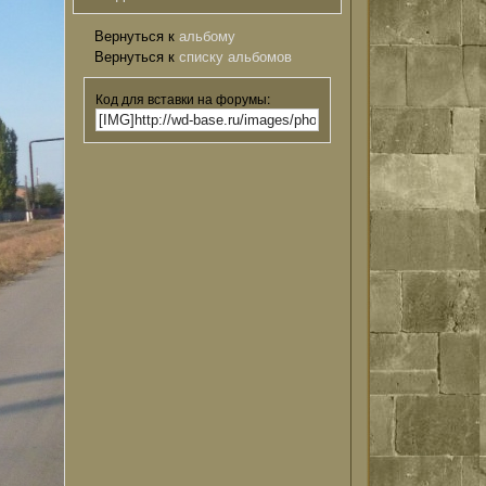
Вернуться к
альбому
Вернуться к
списку альбомов
Код для вставки на форумы: