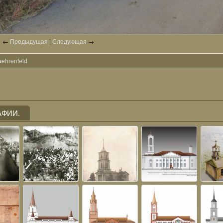
←
Предыдущая
|
Следующая
→
aehrenfeld
ФИИ.