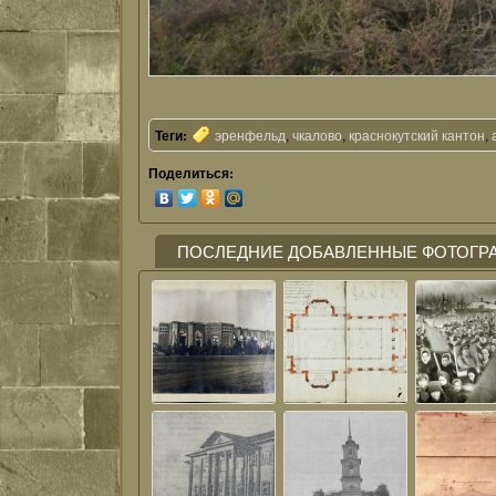
Теги:
эренфельд
,
чкалово
,
краснокутский кантон
,
Поделиться:
ПОСЛЕДНИЕ ДОБАВЛЕННЫЕ ФОТОГРА