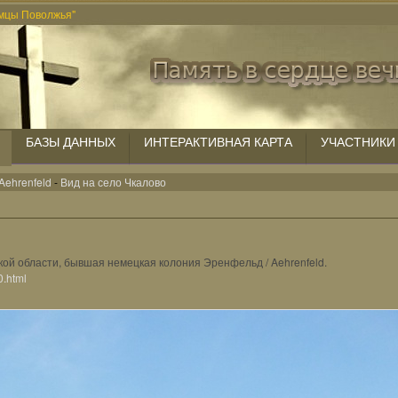
мцы Поволжья"
БАЗЫ ДАННЫХ
ИНТЕРАКТИВНАЯ КАРТА
УЧАСТНИКИ
Aehrenfeld
-
Вид на село Чкалово
кой области, бывшая немецкая колония Эренфельд / Aehrenfeld.
0.html