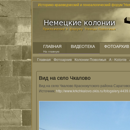
Историко-краеведческий и генеалогический форум "Не
ГЛАВНАЯ
ВИДЕОТЕКА
ФОТОАРХИВ
На главную
Главная
-
Фотоархив
-
Колонии Поволжья
-
A - Kolonie
-
Вид на село Чкалово
Вид на село Чкалово Краснокутского района Саратовс
Источник:
http://www.krkchkalovo.okis.ru/fotogalery.4439.