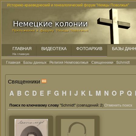
Историко-краеведческий и генеалогический форум "Немцы Поволжья"
ГЛАВНАЯ
ВИДЕОТЕКА
ФОТОАРХИВ
БАЗЫ ДАН
На главную
Главная
-
Базы данных
-
Религия Немповолжья
-
Священники
-
Schmidt
Священники
A
B
C
D
E
F
G
H
I
J
K
L
M
N
O
P
Q
Поиск по ключевому слову
"Schmidt" (совпадений: 2)
Отменить поиск