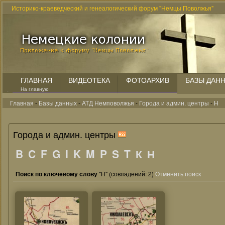
Историко-краеведческий и генеалогический форум "Немцы Поволжья"
ГЛАВНАЯ
ВИДЕОТЕКА
ФОТОАРХИВ
БАЗЫ ДАН
На главную
Главная
-
Базы данных
-
АТД Немповолжья
-
Города и админ. центры
-
Н
Города и админ. центры
B
C
F
G
I
K
M
P
S
T
К
Н
Поиск по ключевому слову
"Н" (совпадений: 2)
Отменить поиск