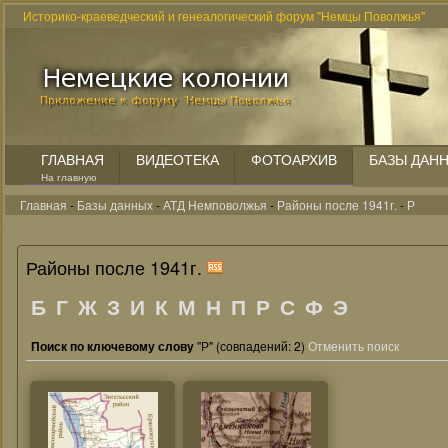
Историко-краеведческий и генеалогический форум "Немцы Поволжья"
ГЛАВНАЯ
ВИДЕОТЕКА
ФОТОАРХИВ
БАЗЫ ДАН
На главную
Главная
-
Базы данных
-
АТД Немповолжья
-
Районы после 1941г.
-
Р
Районы после 1941г.
Б
Г
Ж
З
И
К
М
Н
П
Р
С
Ф
Э
Поиск по ключевому слову
"Р" (совпадений: 2)
Отменить поиск