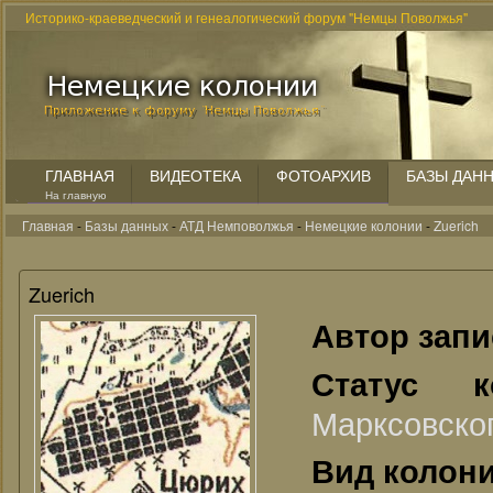
Историко-краеведческий и генеалогический форум "Немцы Поволжья"
ГЛАВНАЯ
ВИДЕОТЕКА
ФОТОАРХИВ
БАЗЫ ДАН
На главную
Главная
-
Базы данных
-
АТД Немповолжья
-
Немецкие колонии
-
Zuerich
Zuerich
Автор зап
Статус 
Марксовско
Вид колон