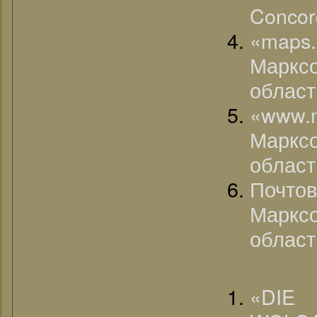
Concord
«map
Марк
област
«www
Марк
област
Почто
Марк
област
«DI