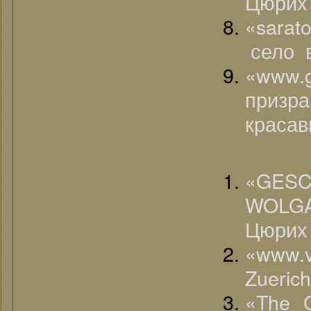
Цюрих /
«sarat
село в
«www.
приз
красав
«G
WOLG
Цюрих 
«www.v
Zuerich
«The C