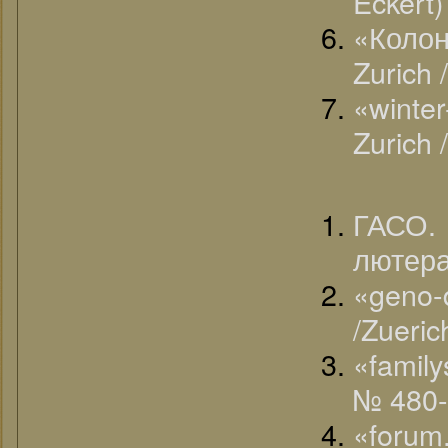
Eckert)
«Коло
Zurich 
«winte
Zurich 
ГАСО.
лютера
«geno-
/Zueri
«famil
№ 480-
«foru