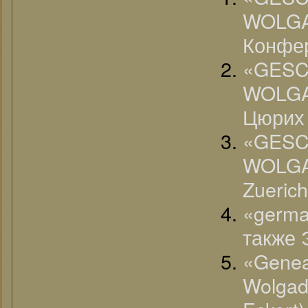
WOLG
Конфе
«G
WOLGA
Цюрих 
«G
WOLGA
Zueric
«germa
также Э
«G
Wolgad