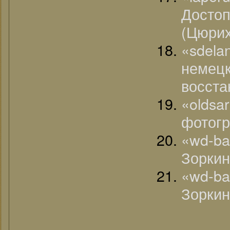
Досто
(Цюрих
«sdel
неме
восст
«olds
фотогр
«wd-b
Зоркин
«wd-ba
Зоркин