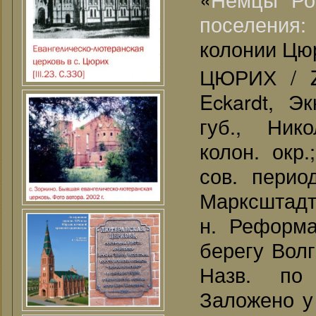
поселения
колонии Цюри
ЦЮРИХ / Z
Eckardt, Э
губ., Нико
колон. окр.
сов. перио
Марксштадтс
н. Реформа
берегу Волг
Назв. по
Заложено у