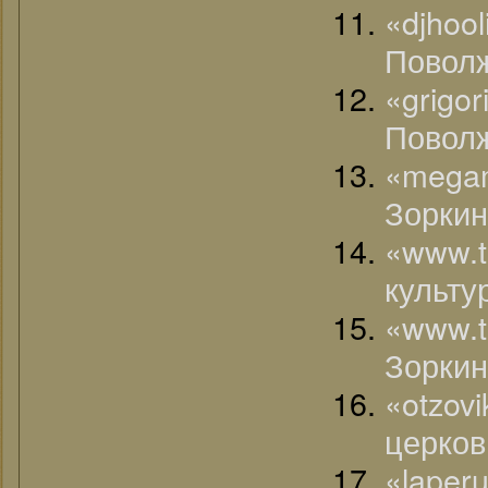
«djhool
Поволж
«grigor
Поволж
«mega
Зоркин
«www.t
культу
«www.
Зоркин
«otzov
церков
«lap