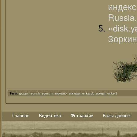
индек
Russia.
«disk.
Зоркино
цюрих
,
zurich
,
zuerich
,
зоркино
,
эккардт
,
eckardt
,
эккерт
,
eckert
Теги:
Главная
Видеотека
Фотоархив
Базы данных