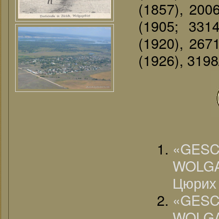
(1857), 200
(1905; 331
(1920), 267
(1926), 3198
«G
WOLGA
Цюрих 
«G
WOLG