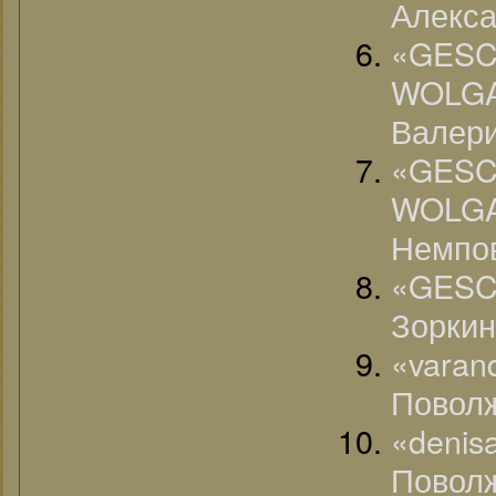
Алекса
«G
WOLG
Валери
«G
WOLG
Немпо
«GESC
Зоркин
«varan
Поволж
«denisa
Поволж