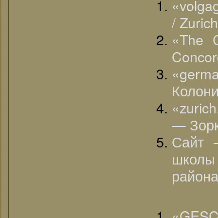
«volga
/ Zuri
«The C
Concord
«german
Колони
«zuric
— Зорк
Сайт 
школ
района
«G