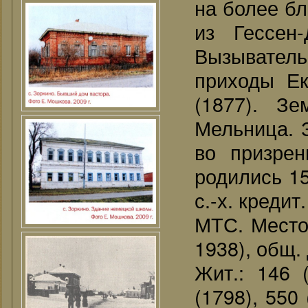
на более бл
из Гессен
Вызывател
приходы Ек
(1877). Зе
Мельница. З
во призрен
родились 15
с.-х. кредит
МТС. Место
1938), общ. 
Жит.: 146 (
(1798), 550 