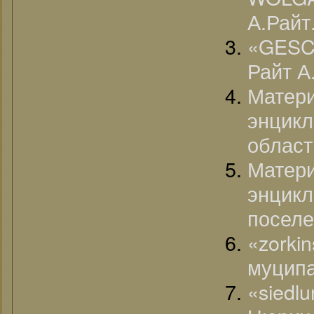
А.Райт
«GESC
Райт А
Матер
энцик
област
Матер
энцик
поселе
«zorki
муципа
«siedl