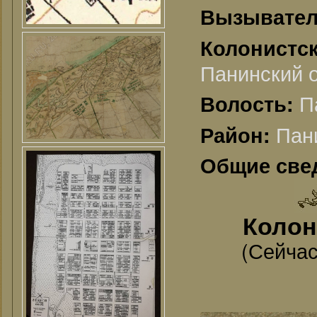
Вызывате
Колонис
Панинский о
П
Волость:
Пан
Район:
Общие све
Колони
(Сейчас