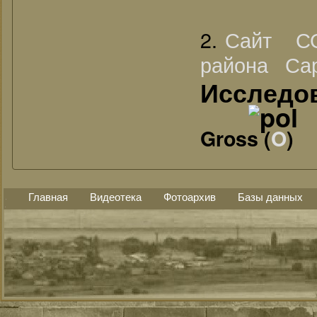
2.
Сайт СО
района Сар
Исследо
Gross (
O
)
Главная
Видеотека
Фотоархив
Базы данных