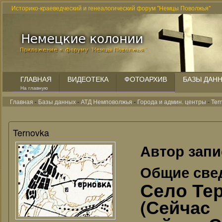
Историко-краеведческий и генеалогический форум "Немцы Поволжья"
ГЛАВНАЯ
ВИДЕОТЕКА
ФОТОАРХИВ
БАЗЫ ДАН
На главную
Главная
-
Базы данных
-
АТД Немповолжья
-
Города и админ. центры
-
Ter
Ternovka
Автор зап
Общие све
Село Тер
(Сейчас