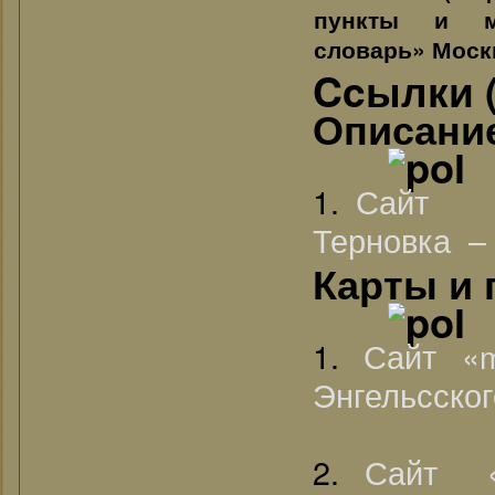
пункты и ме
словарь» Москв
Ccылки (
Описани
1.
Сайт " 
Терновка 
Карты и
1.
Сайт «m
Энгельсског
2.
Сайт «