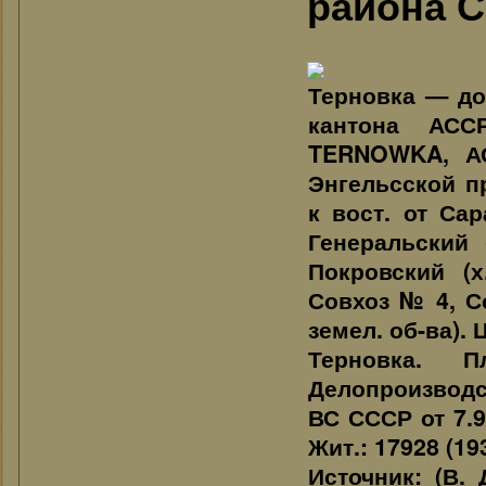
района С
Терновка — до
кантона АС
TERNOWKA, АС
Энгельсской п
к вост. от Сар
Генеральский 
Покровский (х
Совхоз № 4, С
земел. об-ва). 
Терновка. 
Делопроизводс
ВС СССР от 7.9
Жит.: 17928 (19
Источник: (В.