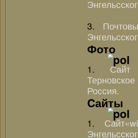
Энгельсско
3.
Почтов
Энгельсско
Фото
1.
Сайт
Терновско
Россия.
Cайты
1.
Сайт«wi
Энгельсског