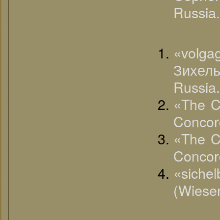
Russia.
«volg
Зихель
Russia.
«The C
Concord
«The C
Concord
«siche
(Wiese