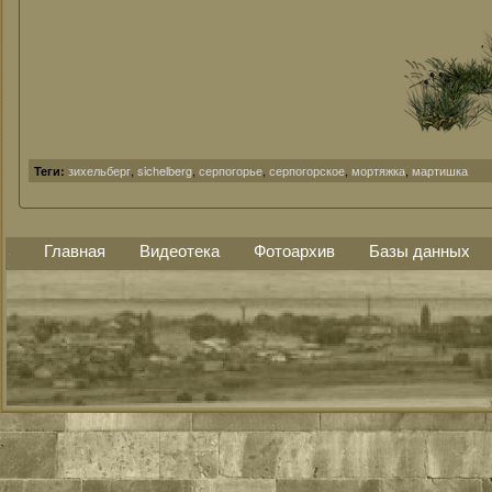
зихельберг
,
sichelberg
,
серпогорье
,
серпогорское
,
мортяжка
,
мартишка
Теги:
Главная
Видеотека
Фотоархив
Базы данных