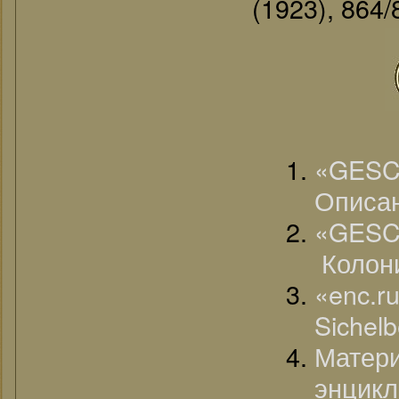
(1923), 864/
«GESC
Описан
«GESC
Колони
«enc.r
Sichel
Матер
энцикл