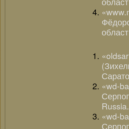
област
«www
Фёдо
област
«olds
(Зих
Сарато
«wd-b
Серпог
Russia.
«wd-b
Серпог