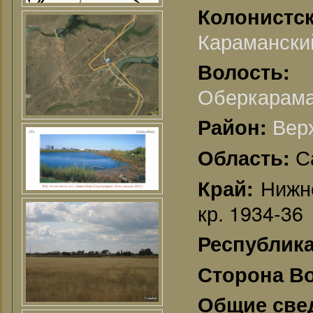
Колонистс
Караманский
Волос
Оберкарама
Вер
Район:
С
Область:
Нижне
Край:
кр. 1934-36
Республик
Сторона В
Общие све