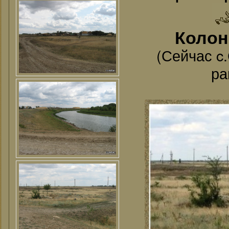
Колон
(Сейчас c
ра