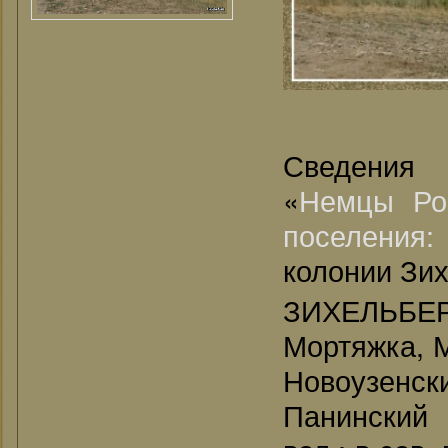
Сведения
«
Немцы Ро
поселения
колонии Зихе
ЗИХЕЛЬБЕРГ
Мортяжка, М
Новоузенс
Панинский 