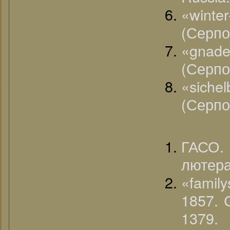
«winte
(Серпо
«gnade
(Серпо
«siche
(Серпо
ГАСО.
лютера
«famil
1857. 
1379.