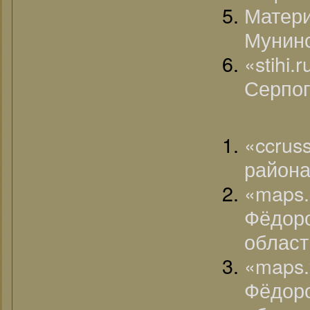
Матер
Мунинс
«stihi
Серпог
«ccru
район
«map
Фёдо
област
«map
Фёдо