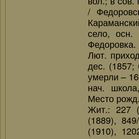
вол.; в сов
/ Федоровс
Карамански
село, осн.
Федоровка. 
Лют. прихо
дес. (1857;
умерли – 168
нач. школа
Место рожд.
Жит.: 227 (
(1889), 849
(1910), 120