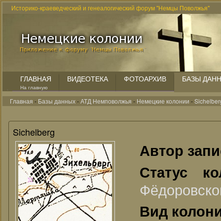
Историко-краеведческий и генеалогический форум "Немцы Поволжья"
ГЛАВНАЯ
ВИДЕОТЕКА
ФОТОАРХИВ
БАЗЫ ДАН
На главную
Главная
-
Базы данных
-
АТД Немповолжья
-
Немецкие колонии
-
Sichelber
Sichelberg
Автор зап
Статус к
Фёдоровско
Вид колон