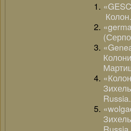
«GESC
Колон.
«germa
(Серпо
«Gene
Коло
Мартиш
«Кол
Зихель
Russia.
«wolg
Зихель
Russia.