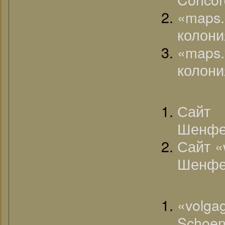
«maps.
колони
«maps.
колони
Сайт «
Шенфел
Сайт «
Шенфел
«volg
Schoen