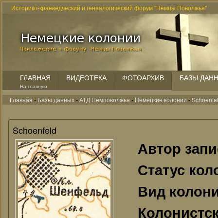
Историко-краеведческий и генеалогический форум "Немцы Поволжья"
ГЛАВНАЯ
ВИДЕОТЕКА
ФОТОАРХИВ
БАЗЫ ДАН
На главную
Главная
-
Базы данных
-
АТД Немповолжья
-
Немецкие колонии
-
Schoenfe
Schoenfeld
Автор зап
Статус кол
Вид колон
Колонистск