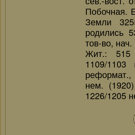
сев.-вост. 
Побочная. 
Земли 325
родились 53
тов-во, нач.
Жит.: 515 
1109/1103 
реформат., 
нем. (1920)
1226/1205 н