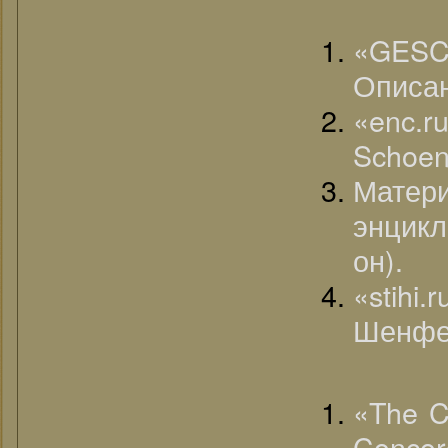
«GESC
Описа
«enc.r
Schoen
Матер
энцикл
он).
«stihi
Шенфел
«The C
Concord