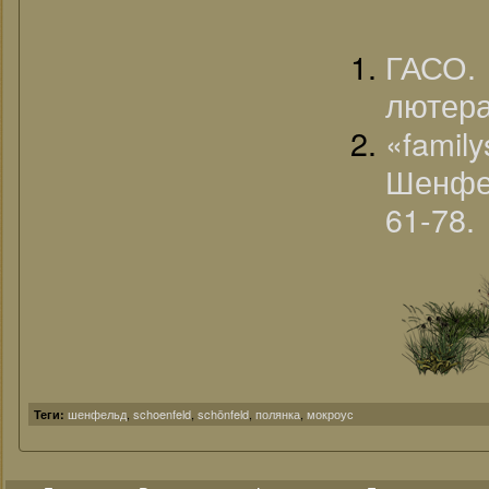
ГАСО.
лютера
«famil
Шенфе
61-78.
шенфельд
,
schoenfeld
,
schönfeld
,
полянка
,
мокроус
Теги: