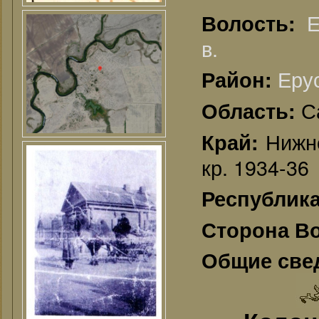
Е
Волость:
в.
Еру
Район:
С
Область:
Нижне
Край:
кр. 1934-36
Республик
Сторона В
Общие све