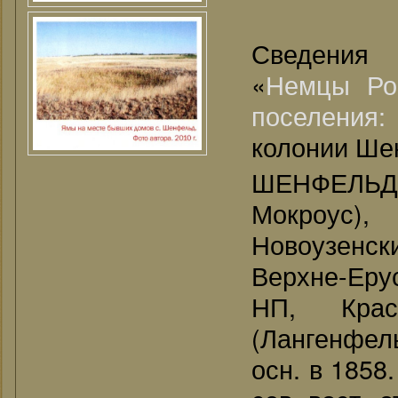
Сведения
«
Немцы Ро
поселения
колонии Шен
ШЕНФЕЛЬД
Мокроус)
Новоузенск
Верхне-Ерус
НП, Крас
(Лангенфел
осн. в 1858.