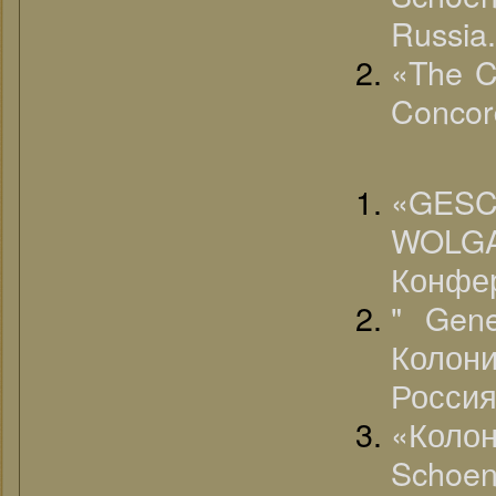
Russia
«The C
Concord
«G
WOLGA
Конфе
" Gen
Коло
Россия
«Коло
Schoen