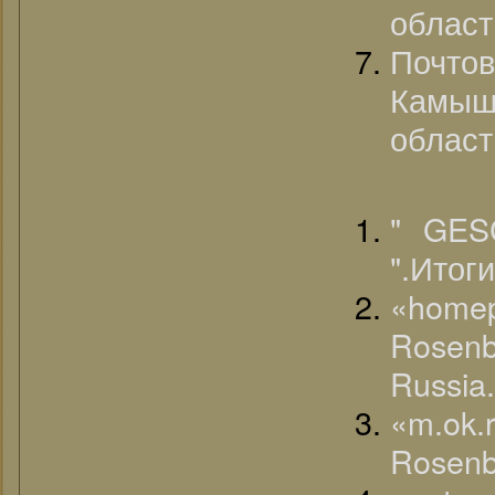
област
Почт
Камыш
област
" GE
".Итог
«homep
Rosen
Russia.
«m.ok.
Rosenb