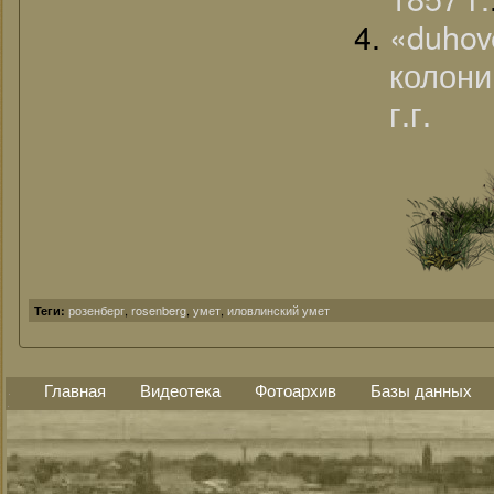
«duhov
колони
г.г.
розенберг
,
rosenberg
,
умет
,
иловлинский умет
Теги:
Главная
Видеотека
Фотоархив
Базы данных