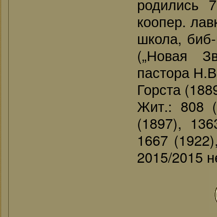
родились 7
коопер. лавк
школа, биб-
(„Новая З
пастора Н.В
Горста (188
Жит.: 808 (
(1897), 136
1667 (1922)
2015/2015 н