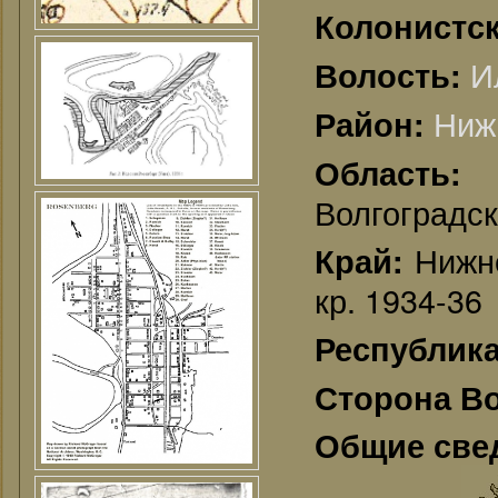
Колонистск
И
Волость:
Ниж
Район:
Област
Волгоградск
Нижне
Край:
кр. 1934-36
Республик
Сторона В
Общие све