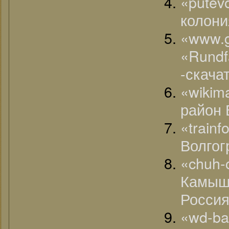
«putev
колони
«www.
«Rund
-скачат
«wikim
район 
«train
Волгог
«chu
Камыш
Россия
«wd-ba