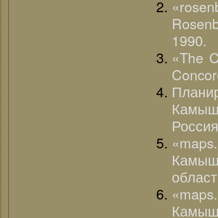
«rose
Rosenb
1990.
«The C
Concor
План
Камыш
Россия
«map
Камыш
област
«map
Камыш