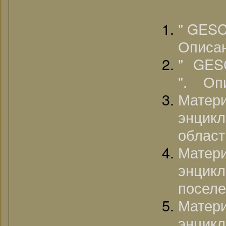
" GES
Описа
" GE
". Опи
Матер
энцик
област
Матер
энцик
поселе
Матер
энци