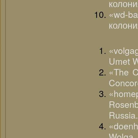
колони
«wd-ba
колони
«volga
Umet W
«The C
Concor
«homep
Rosen
Russia.
«doenh
Wolga (