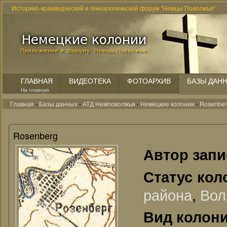
Историко-краеведческий и генеалогический форум "Немцы Поволжья"
ГЛАВНАЯ
ВИДЕОТЕКА
ФОТОАРХИВ
БАЗЫ ДАН
На главную
Главная
-
Базы данных
-
АТД Немповолжья
-
Немецкие колонии
-
Rosenbe
Rosenberg
Автор зап
Статус кол
района
,
Вол
Вид колон