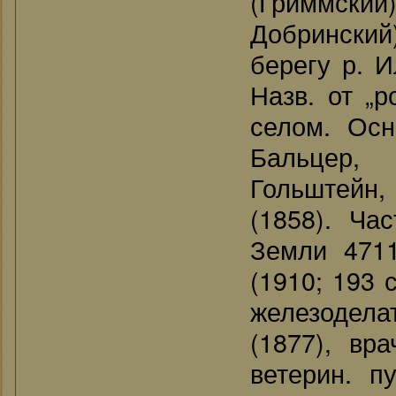
(Гриммский
Добринский)
берегу р. И
Назв. от „р
селом. Осн
Бальцер,
Гольштейн, 
(1858). Ча
Земли 4711
(1910; 193 
железодела
(1877), вра
ветерин. п