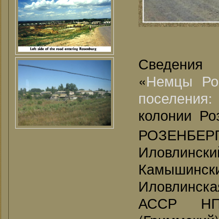
Сведения
«
Немцы Ро
поселения
колонии Роз
РОЗЕНБЕР
Иловлинский
Камышинск
Иловлинска
АССР НП,