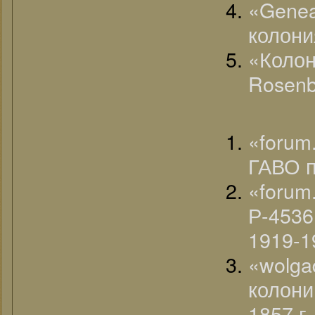
«Genea
колони
«Колон
Rosenb
«forum
ГАВО п
«foru
Р-453
1919-1
«wolg
колони
1857 г.