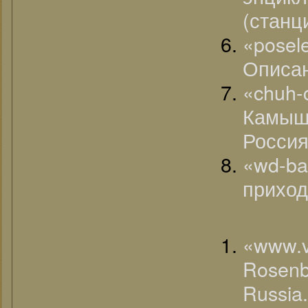
(станц
«posel
Описа
«chu
Камыш
Россия
«wd-ba
приход
«www.
Rosenb
Russia.