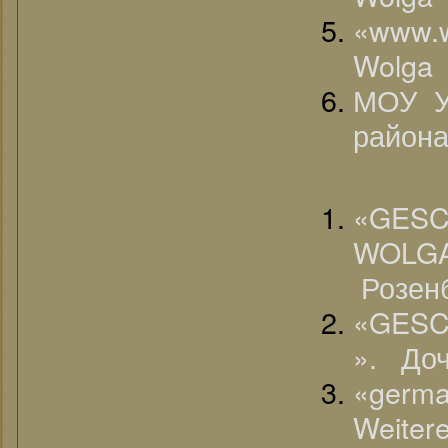
«www.
Wolga (
МОУ У
района
«G
WOL
Розен
«GES
». До
«germa
Weitere