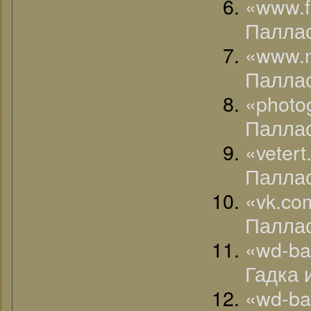
«www.
Паллас
«www.
Паллас
«phot
Паллас
«veter
Палла
«vk.
Палла
«wd-b
Гадка 
«wd-ba