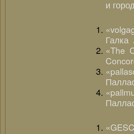
и гор
«volga
Галка 
«The C
Concor
«pall
Паллас
«pall
Паллас
«G