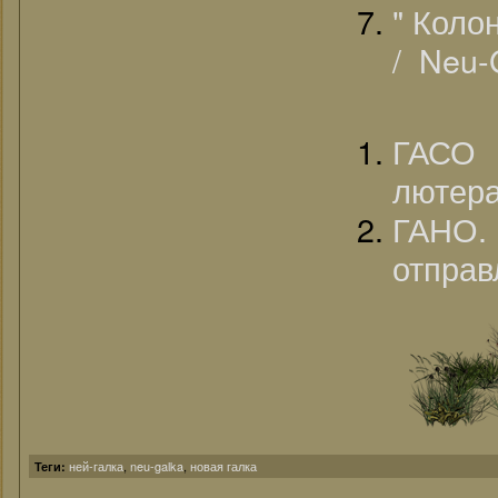
" Коло
/ Neu-
ГАСО 
лютера
ГАНО
отправ
ней-галка
,
neu-galka
,
новая галка
Теги: