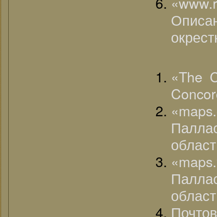
«www
Опис
окрест
«The C
Concor
«map
Палла
област
«map
Палла
област
Почто