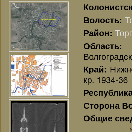
Колонистск
Т
Волость:
Торг
Район:
Област
Волгоградск
Нижне
Край:
кр. 1934-36
Республик
Сторона В
Общие све