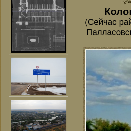
Колон
(Сейчас ра
Палласовск