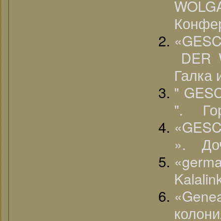
WOLGA
Конфе
«GESC
DER W
Галка 
" GE
". Го
«GES
». До
«germa
Kalali
«Genea
колони