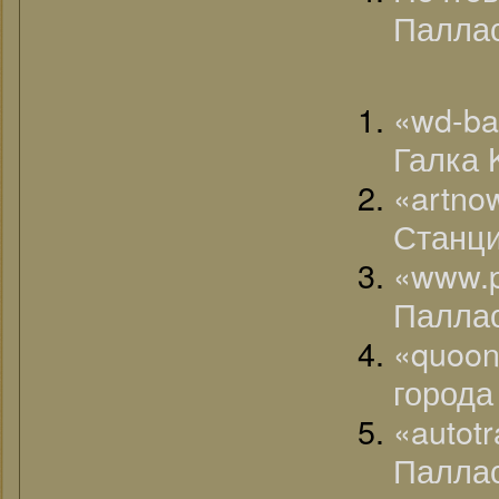
Паллас
«wd-ba
Галка K
«artn
Станци
«www.
Паллас
«quoo
город
«auto
Палла