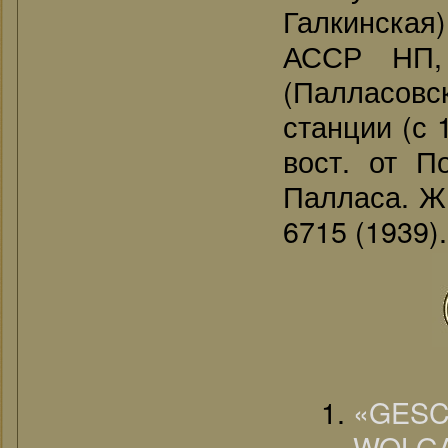
Галкинская)
АССР НП, 
(Палласовск
станции (с 
вост. от П
Палласа. Жи
6715 (1939).
«G
WOLGA