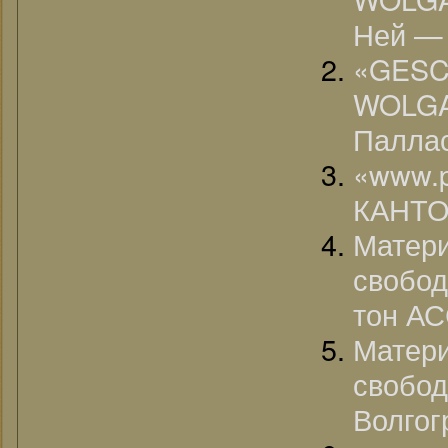
Ней — 
«G
WOLGA
Паллас
«www.
КАНТО
Мат
свобод
тон АС
Мат
свобо
Волгог