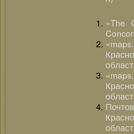
«The C
Concord
«ma
Красн
област
«map
Красн
област
Почт
Красн
област