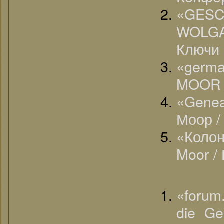
«G
WOLG
Ключи 
«germ
MOOR /
«Genea
Моор /
«Коло
Moor /
«forum
die Ge