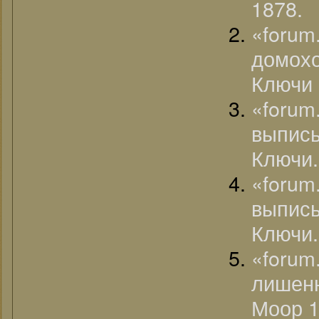
1878.
«foru
домох
Ключи 
«forum
выпись
Ключи.
«forum
выпись
Ключи.
«foru
лишен
Моор 1