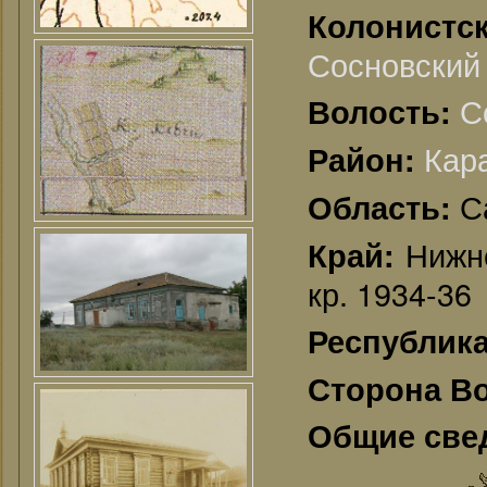
Колонистс
Сосновский 
С
Волость:
Кар
Район:
С
Область:
Нижне
Край:
кр. 1934-36
Республик
Сторона В
Общие све