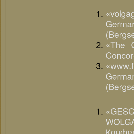
«volga
Germa
(Bergse
«The C
Concord
«www.
Germa
(Bergse
«G
WOLGA
Конфе