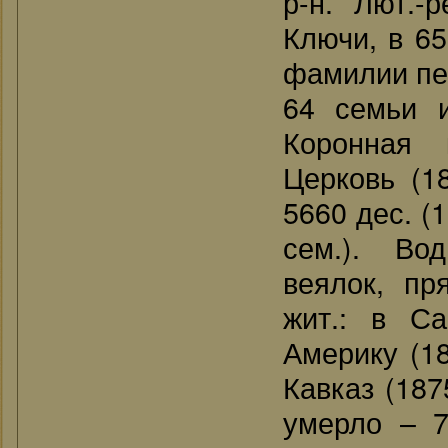
р-н. Лют.-
Ключи, в 65
фамилии пе
64 семьи и
Коронная 
Церковь (1
5660 дес. (1
сем.). Во
веялок, пр
жит.: в Са
Америку (18
Кавказ (187
умерло – 73