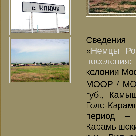
Сведения
«
Немцы Ро
поселения
колонии Моо
МООР / MOO
губ., Камыш
Голо-Карам
период –
Карамышски