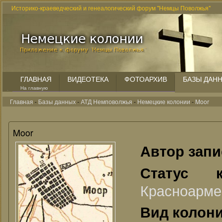
Историко-краеведческий и генеалогический форум "Немцы Поволжья"
ГЛАВНАЯ
ВИДЕОТЕКА
ФОТОАРХИВ
БАЗЫ ДАН
На главную
Главная
-
Базы данных
-
АТД Немповолжья
-
Немецкие колонии
-
Moor
Moor
Автор зап
Статус 
Красноарме
Вид колон