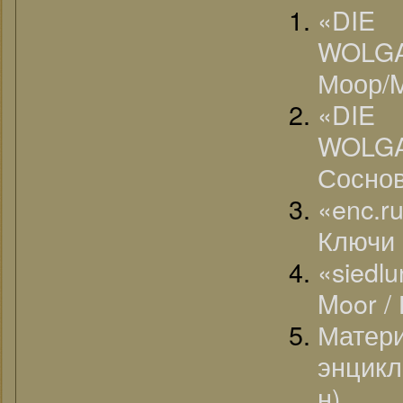
«DI
WOLGA
Моор/M
«DI
WOLGA
Соснов
«enc.r
Ключи 
«siedl
Moor /
Матер
энцикл
н)