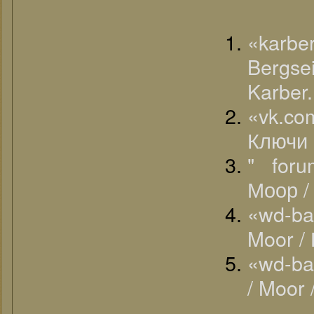
«karb
Bergs
Karber.
«vk.c
Ключи 
" foru
Моор /
«wd-b
Moor /
«wd-ba
/ Moor