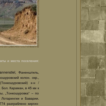
кты и места поселения:
nenstiel, Фаненштиль,
кошуровский колон. окр.,
Тонкошуровский) к-н /
. Бол. Караман, в 45 км к
ы, „Тонкошуровка“ – по
 Лотарингии и Баварии.
74 разграблено киргиз-