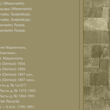
(Wiesenseite).
ровка (Wiesenseite)
owka, Sowjetskoje).
owka, Sowjetskoje).
nseite) Russia.
enseite) Russia.
селе Мариенталь.
Поволжье».
й. Мариенталь.
a (Gensus) 1834.
a (Gensus) 1850.
 (Gensus) 1857 нач..
 (Gensus) 1857 окон...
сты д. № 1а-217.
 Листы д. № 1272-1363
 Листы д. № 1364-1551
ish Records.
s — b.d.m. 1790-1851.