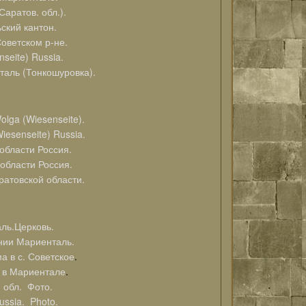
аратов. обл.).
ский кантон.
Советском р-не.
seite) Russia.
таль (Тонкошуровка).
lga (Wiesenseite).
esenseite) Russia.
области Россия.
области Россия.
ратовской области.
ь.Церковь.
и Мариенталь.
а в с. Советское
.
а в Мариентале
.
. обл. Фото.
ussia. Photo.