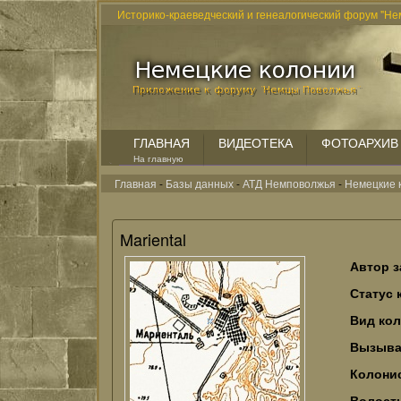
Историко-краеведческий и генеалогический форум "Не
ГЛАВНАЯ
ВИДЕОТЕКА
ФОТОАРХИВ
На главную
Главная
-
Базы данных
-
АТД Немповолжья
-
Немецкие 
Mariental
Автор з
Статус 
Вид ко
Вызыва
Колонис
Волост