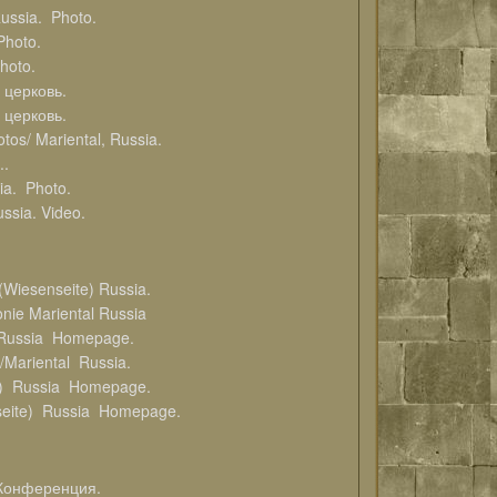
ussia. Photo.
Photo.
hoto.
 церковь.
 церковь.
os/ Mariental, Russia.
..
ia. Photo.
ssia. Video.
Wiesenseite) Russia.
nie Mariental Russia
) Russia Homepage.
Mariental Russia.
e) Russia Homepage.
nseite) Russia Homepage.
онференция.