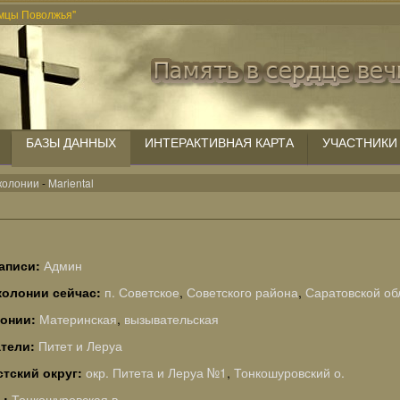
мцы Поволжья"
БАЗЫ ДАННЫХ
ИНТЕРАКТИВНАЯ КАРТА
УЧАСТНИКИ
колонии
-
Mariental
аписи:
Админ
колонии сейчас:
п. Советское
,
Советского района
,
Саратовской об
лонии:
Материнская
,
вызывательская
тели:
Питет и Леруа
тский округ:
окр. Питета и Леруа №1
,
Тонкошуровский о.
ь:
Тонкошуровская в.