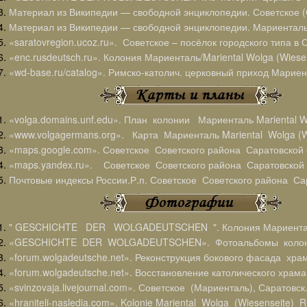
Материал из Википедии — свободной энциклопедии. Советское (С
Материал из Википедии — свободной энциклопедии. Мариенталь
«saratovregion.ucoz.ru». Советское – посёлок городского типа в 
«enc.rusdeutsch.ru». Колония Мариенталь/Mariental Wolga (Wiesen
«wd-base.ru/catalog». Римско-католич. церковный приход Мариен
«volga.domains.unf.edu». План колонии Мариенталь Mariental Wo
«www.volgagermans.org». Карта Мариенталь Mariental Wolga (Wi
«maps.google.com». Советское Советского района Саратовской 
«maps.yandex.ru». Советское Советского района Саратовской 
Почтовые индексы России.Р.п. Советское Советского района Са
" GESCHICHTE DER WOLGADEUTSCHEN ". Колония Мариентал
«GESCHICHTE DER WOLGADEUTSCHEN». Фотоальбомы колони
«forum.wolgadeutsche.net». Реконструкция бокового фасада храм
«forum.wolgadeutsche.net». Восстановление католического храм
«svinzovaja.livejournal.com». Советское (Мариенталь), Саратовск
«hraniteli-nasledia.com». Kolonie Mariental Wolga (Wiesenseite) R