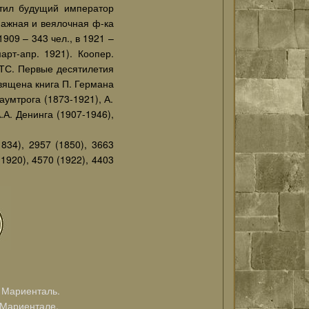
сетил будущий император
ипажная и веялочная ф-ка
1909 – 343 чел., в 1921 –
арт-апр. 1921). Коопер.
 МТС. Первые десятилетия
священа книга П. Германа
аумтрога (1873-1921), А.
.А. Денинга (1907-1946),
1834), 2957 (1850), 3663
(1920), 4570 (1922), 4403
Мариенталь.
Мариентале.