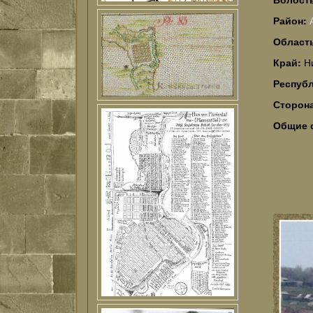
Район:
Област
Край:
Н
Респуб
Сторон
Общие 