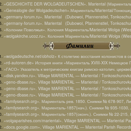
«GESCHICHTE DER WOLGADEUTSCHEN». Mariental (Мариенталь) 
«Genealogie der Wolgadeutschen».Мариенталь/Mariental/Тонкошку
«germany-forum.ru». Mariental (Dubowoi, Pfannenstiel, Tonkoschur
«germany-forum.ru». Mariental (Dubowoi, Pfannenstiel, Tonkoschur
«Колонии Поволжья». Колония Мариенталь/Mariental Wolga (Wiese
«wolgakirche.ucoz.ru». Колония Мариенталь/Mariental Wolga (Wies
«wolgadeutsche.net/obholz» К столетию восстания колонистов в 
«rd-autoren.de» История книги «Мариенталь XVIII-XIX Немецкое 
«ГАСО» Указатель к метрическим книгам римско-католич. церкве
«disk.yandex.ru». Village MARIENTAL — Mariental / Tonkoschurovk
«geno-dbase.ru». Village MARIENTAL — Mariental / Tonkoschurovk
«geno-dbase.ru». Village MARIENTAL — Mariental / Tonkoschurovka
«geno-dbase.ru». Village MARIENTAL — Mariental / Tonkoschurovka
«familysearch.org». Мариенталь рев. 1850. Снимки № 678-907, Ли
«familysearch.org». Мариенталь-1857(нач.). Снимки № 935-1030,
«familysearch.org». Мариенталь-1857(оконч.). Снимки № 22-215,
«volgaparishes.com/mariental». Village MARIENTAL — Mariental Par
«docs.google.com». Village MARIENTAL — Mariental Parish Record