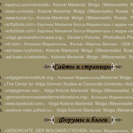
«laperuz.com/mariental». Kolonie Mariental Wolga (Wiesenseite) R
«dzen.ru/media». Kolonie Mariental Wolga (Wiesenseite) Russia. 
«www.tursar.ru». Kolonie Mariental Wolga (Wiesenseite) Russia. P
«artbyboss.com».Картина Михаеля Босса-Мариенталь с видом на
«artbyboss.com».Картина Михаеля Босса-Мариенталь с видом на
«volga.germansfromrussia.org». Denise's Pictures. Photoalbum Phot
«vk.com». Колония Мариенталь . Фильм «Мартин Вагнер». 1928 г
«wd-base.ru/photos». Kolonie Mariental Wolga (Wiesenseite) Russ
«wd-base.ru/videoteka». Kolonie Mariental Wolga (Wiesenseite) Ru
«volgagermaninstitute.org». Колония Мариенталь/Mariental Wolga (
«The Center for Volga German Studies at Concordia University».Kolo
«volgagerman.net». Volga Kolonie Mariental Wolga (Wiesenseite
«germansfromrussiasettlementlocations.org». Колония Мариенталь/
«www.facebook.com». Volga Kolonie Mariental Wolga (Wiesenseit
«sedmoe-nebo.prihod.ru». Volga Kolonie Mariental Wolga (Wiese
«GESCHICHTE DER WOLGADEUTSCHEN» Колон. Мариенталь. К