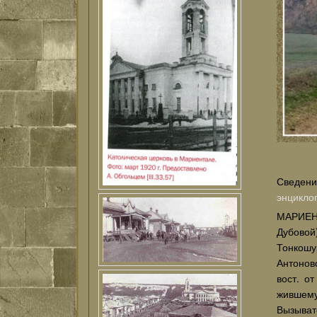
Сведени
энцикло
МАРИЕНТ
Дубовой)
Тонкошу
Антоновс
вост. о
жившему
Вызыват