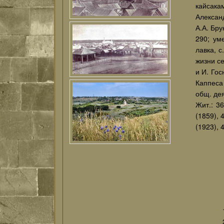
кайсака
Александ
А.А. Бру
290; ум
лавка, с
жизни се
и И. Гос
Каппеса 
общ. дея
Жит.: 36
(1859), 
(1923), 