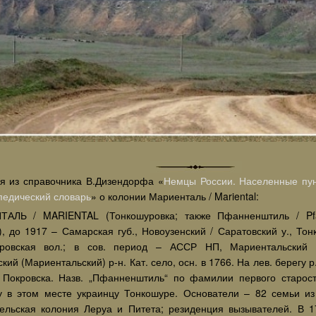
я из справочника В.Дизендорфа «
Немцы России. Населенные пун
педический словарь
» о колонии Мариенталь / Mariental:
АЛЬ / MARIENTAL (Тонкошуровка; также Пфанненштиль / Pfan
, до 1917 – Самарская губ., Новоузенский / Саратовский у., Тон
ровская вол.; в сов. период – АССР НП, Мариентальский (
кий (Мариентальский) р-н. Кат. село, осн. в 1766. На лев. берегу р
т Покровска. Назв. „Пфанненштиль“ по фамилии первого старост
 в этом месте украинцу Тонкошуре. Основатели – 82 семьи из
ельская колония Леруа и Питета; резиденция вызывателей. В 17