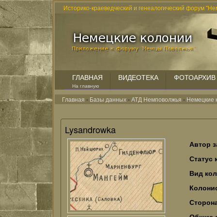
Историко-краеведческий и генеалогический форум "Не
ГЛАВНАЯ
ВИДЕОТЕКА
ФОТОАРХИВ
На главную
Главная
-
Базы данных
-
АТД Немповолжья
-
Немецкие 
Lysandrowka
Автор з
Статус 
Вид ко
Колонис
Сторон
Общие 