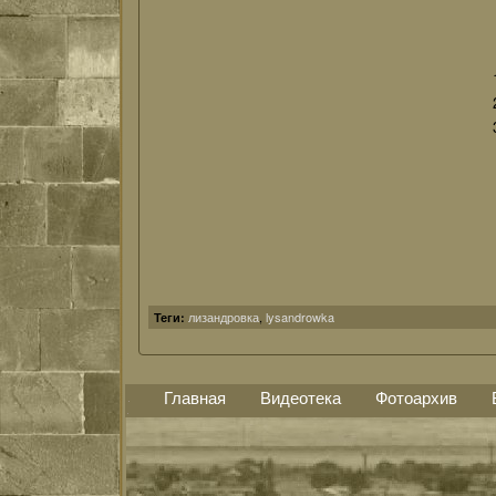
лизандровка
,
lysandrowka
Теги:
Главная
Видеотека
Фотоархив