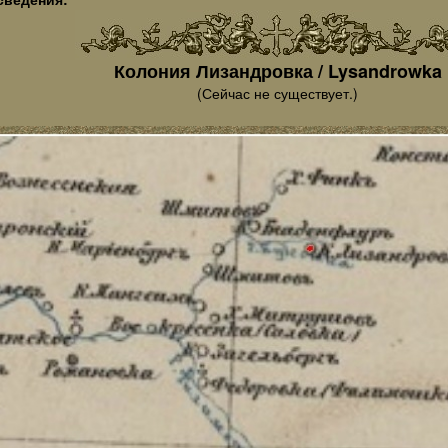
Колония Лизандровка / Lysandrowka
(Сейчас не существует.)