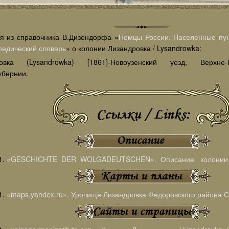
я из справочника В.Дизендорфа «
Немцы России. Населенные пун
педический словарь
» о колонии Лизандровка / Lysandrowka:
ровка (Lysandrowka) [1861]-Новоузенский уезд, Верхне-
убернии.
«GESCHICHTE DER WOLGADEUTSCHEN». Описание колонии Л
«maps.yandex.ru». Урочище Лизандровка Федоровского района С