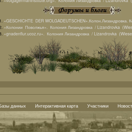
«volgagermaninstitute.org». Колония Лизандровка / Lizandrovka (
«GESCHICHTE DER WOLGADEUTSCHEN».Колон.Лизандровка. К
«Колонии Поволжья». Колония Лизандровка / Lizandrovka (Wiese
«gnadenflur.ucoz.ru». Колония Лизандровка / Lizandrovka (Wiesen
Базы данных
Интерактивная карта
Участники
Новос