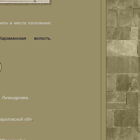
кты и места поселения:
Караманская волость.
изандровка.
аратовской обл
.