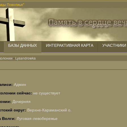
мцы Поволжья"
БАЗЫ ДАННЫХ
ИНТЕРАКТИВНАЯ КАРТА
УЧАСТНИКИ
колонии
-
Lysandrowka
аписи:
Админ
колонии сейчас:
не существует
лонии:
Дочерняя
тский округ:
Верхне-Караманский о.
а Волги:
Луговая-левобережье
сведения: