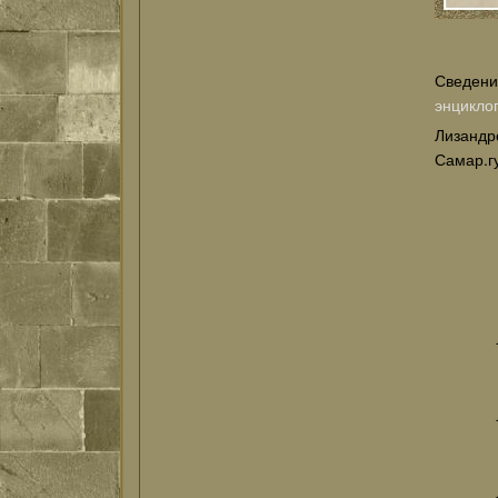
Сведени
энцикло
Лизанд
Самар.г