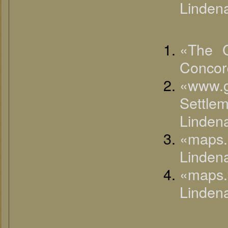
Linden
«The C
Concord
«www.
Settl
Linden
«maps
Linden
«maps
Linden