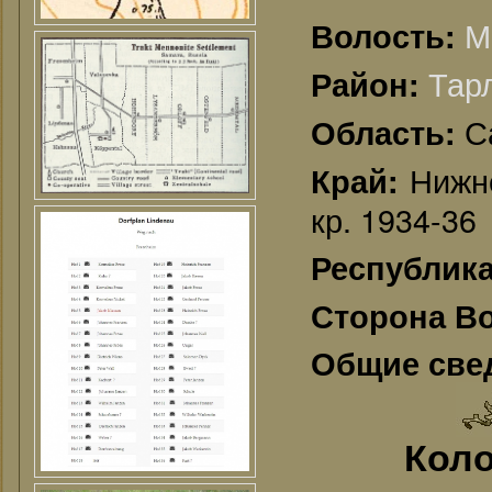
М
Волость:
Тар
Район:
С
Область:
Нижне
Край:
кр. 1934-36
Республик
Сторона В
Общие све
Коло