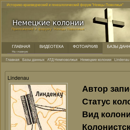
Историко-краеведческий и генеалогический форум "Немцы Поволжья"
ГЛАВНАЯ
ВИДЕОТЕКА
ФОТОАРХИВ
БАЗЫ ДАН
На главную
Главная
-
Базы данных
-
АТД Немповолжья
-
Немецкие колонии
-
Lindenau
Lindenau
Автор зап
Статус кол
Вид колон
Колонистск