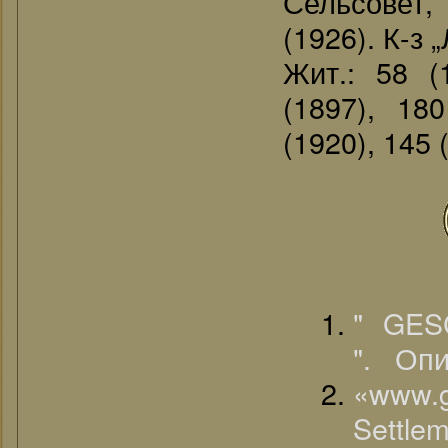
Сельсовет,
(1926). К-з 
Жит.: 58 (
(1897), 18
(1920), 145 
" GE
". Оп
«www.
Settl