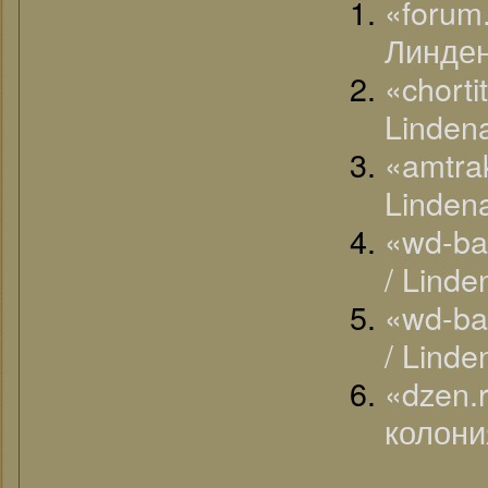
«forum
Линден
«chort
Linden
«amtra
Linden
«wd-ba
/ Lind
«wd-ba
/ Lind
«dzen.
колони