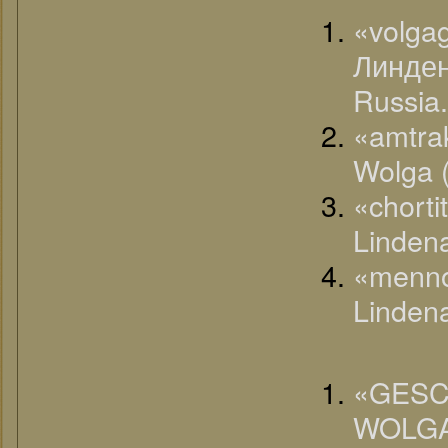
«volg
Линден
Russia.
«amtra
Wolga (
«chor
Linden
«menno
Linden
«G
WOLGA