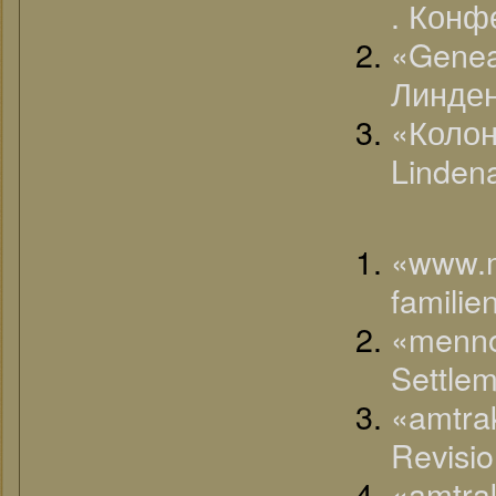
. Конф
«Genea
Линден
«Колон
Linden
«www.m
familie
«menno
Settlem
«amtra
Revisio
«amtra