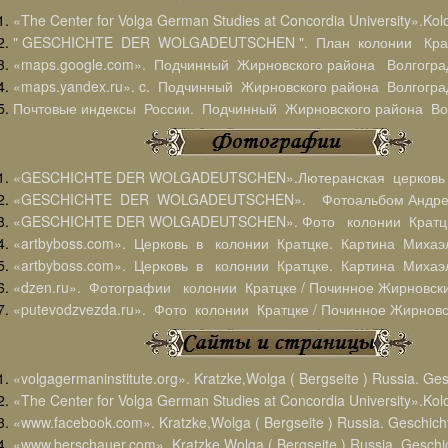
«The Center for Volga German Studies at Concordia University».Kol
" GESCHICHTE DER WOLGADEUTSCHEN ". План колонии Кратц
«maps.google.com». Подчинный Жирновского района Волгоград
«maps.yandex.ru». c. Подчинный Жирновского района Волгоград
Почтовые индексы России. Подчинный Жирновского района Вол
«GESCHICHTE DER WOLGADEUTSCHEN».Лютеранская церковь в
«GESCHICHTE DER WOLGADEUTSCHEN». Фотоальбом Андрея
«GESCHICHTE DER WOLGADEUTSCHEN». Фото колонии Кратцке 
«artbyboss.com». Церковь в колонии Кратцке. Картина Михаэ
«artbyboss.com». Церковь в колонии Кратцке. Картина Михаэ
«dzen.ru». Фотографии колонии Кратцке / Починное Жирновски
«putevodzvezda.ru». Фото колонии Кратцке / Починное Жирновс
«volgagermaninstitute.org». Kratzke,Wolga ( Bergseite ) Russia. Ges
«The Center for Volga German Studies at Concordia University».Kol
«www.facebook.com». Kratzke,Wolga ( Bergseite ) Russia. Geschicht
«www.berschauer.com». Kratzke,Wolga ( Bergseite ) Russia. Geschic