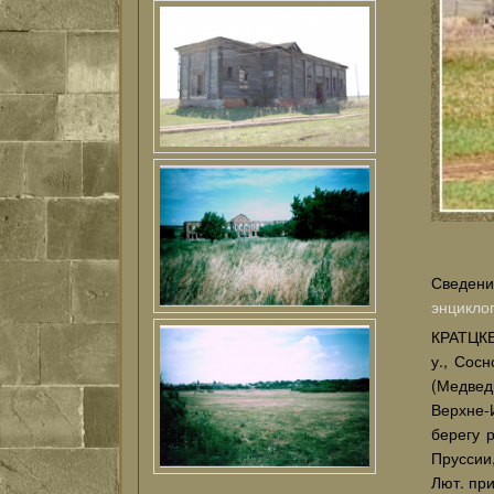
Сведени
энцикло
КРАТЦКЕ
у., Сос
(Медвед
Верхне-
берегу 
Пруссии
Лют. при