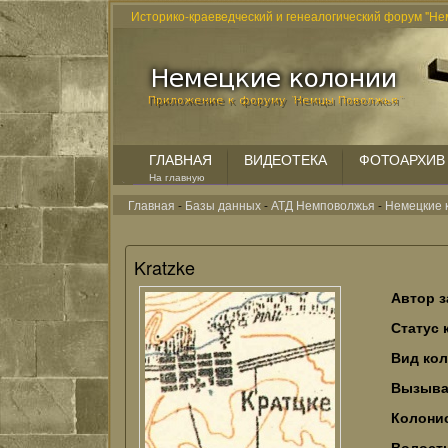
Историко-краеведческий и генеалогический форум "Не
ГЛАВНАЯ
ВИДЕОТЕКА
ФОТОАРХИВ
На главную
Главная
-
Базы данных
-
АТД Немповолжья
-
Немецкие 
Kratzke
Автор з
Статус 
Вид ко
Вызыва
Колонис
Волост