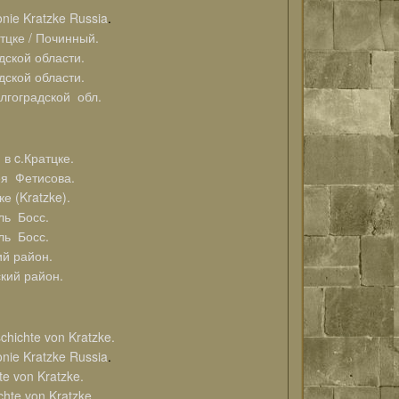
onie Kratzke Russia
.
ке / Починный.
ской области.
ской области.
гоградской обл.
 c.Кратцке.
 Фетисова.
(Kratzke).
ль Босс.
ль Босс.
й район.
кий район.
chichte von Kratzke.
onie Kratzke Russia
.
e von Kratzke.
hte von Kratzke.