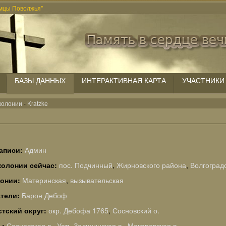
мцы Поволжья"
БАЗЫ ДАННЫХ
ИНТЕРАКТИВНАЯ КАРТА
УЧАСТНИКИ
колонии
-
Kratzke
аписи:
Админ
колонии сейчас:
пос. Подчинный
,
Жирновского района
,
Волгоград
лонии:
Материнская
,
вызывательская
тели:
Барон Дебоф
тский округ:
окр. Дебофа 1765
,
Сосновский о.
ь:
Сосновская в.
,
Усть-Золихинская в.
,
Макаровская в.