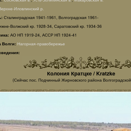
Верхне-Иловлинский р.
ь:
Сталинградская 1941-1961, Волгоградская 1961-
ижне-Волжский кр. 1928-34, Саратовский кр. 1934-36
лика:
АО НП 1919-24, АССР НП 1924-41
а Волги:
Нагорная-правобережье
сведения:
Колония Кратцке / Kratzke
(Сейчас пос. Подчинный Жирновского района Волгоградской 