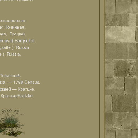
онференция.
/ Починная.
ая, Грацка).
nnaya)(Bergseite).
eite ) Russia.
 ) Russia.
 Починный.
ssia — 1798 Census.
ерквей — Кратцке.
атцке/Kratzke.