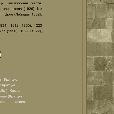
цы, маслобойня. Частн.
 нач. школа (1926). К-з
Г. Цюге (Лейпциг, 1802).
1834), 1012 (1850), 1223
577 (1920), 1322 (1922),
 Кратцке.
 Кратцке.
te ) Russia.
ная (Кратцке).
ment Locations.