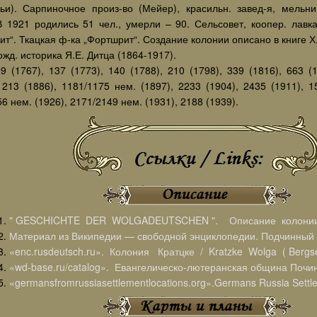
ьи). Сарпиночное произ-во (Мейер), красильн. завед-я, мельни
В 1921 родились 51 чел., умерли – 90. Сельсовет, коопер. лавка,
т“. Ткацкая ф-ка „Фортшрит“. Создание колонии описано в книге Х.
жд. историка Я.Е. Дитца (1864-1917).
9 (1767), 137 (1773), 140 (1788), 210 (1798), 339 (1816), 663 (
1213 (1886), 1181/1175 нем. (1897), 2233 (1904), 2435 (1911), 1
6 нем. (1926), 2171/2149 нем. (1931), 2188 (1939).
" GESCHICHTE DER WOLGADEUTSCHEN ". Описание колонии
Материал из Википедии — свободной энциклопедии. Подчинный /
«enc.rusdeutsch.ru». Колония Кратцке / Kratzke Wolga ( Bergsei
«wd-base.ru/catalog». Евангелическо-лютеранская община Почин
«germansfromrussiasettlementlocations.org».Germans Russia Settle