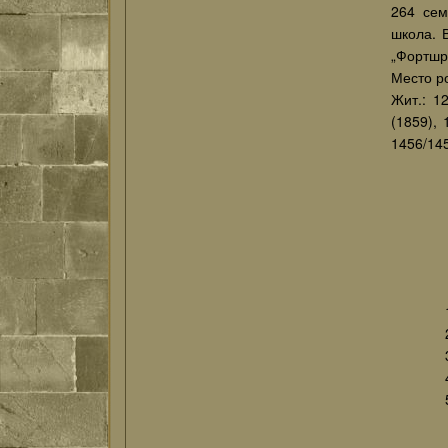
264 сем
школа. 
„Фортшри
Место ро
Жит.: 12
(1859), 
1456/145