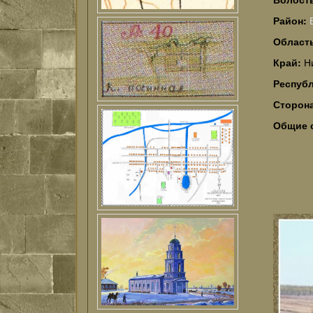
Район:
Област
Край:
Н
Респуб
Сторон
Общие 