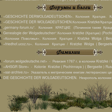
«GESCHICHTE DERWOLGADEUTSCHEN». Колония Кратцке. К
«GESCHICHTE DER WOLGADEUTSCHEN.Колония Kratzke/Кратцке
„germany-forum.ru“. Колония КРАТЦКЕ (Починное также Крацк
Genealogie der Wolgadeutschen“.Колония Кratzke (Кратцке) (Pochi
«Колонии Поволжья». Колония Кратцке / Kratzke Wolga ( Bergs
«friedhof.ucoz.ru». Колония Кратцке / Kratzke Wolga ( Bergseite
«forum.wolgadeutsche.net» - Ревизия 1767 г. в колонии Kratzke /
«AHSGR Store» - Kolonie Kratzke ( Pochinnaya ) ( Bergseite ) Ru
«sar-archive.ru» Указатель к метрическим книгам лютеранских ц
DIE GESCHICHTE DER WOLGADEUTSCHEN. Некрополь колонии Кр