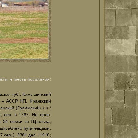
кты и места поселения:
вская губ., Камышинский
од – АССР НП, Франкский
нский (Гриммский) к-н /
, осн. в 1767. На прав.
 – 34 семьи из Пфальца,
азграблено пугачевцами.
 сем.), 3381 дес. (1910;