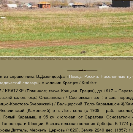
я из справочника В.Дизендорфа «
Немцы России. Населенные пун
педический словарь
» о колонии Кратцке / Kratzke:
 / KRATZKE (Починное; также Крацкая, Грацка), до 1917 – Сарато
новский колон. окр.; Олешинская / Сосновская вол.; в сов. пери
ицко-Крестово-Буеракский) / Бальцерский (Голо-Карамышский)/Каме
Иловлинский (Каменский) р-н. Лют. село (с 1939 – раб. поселок)
р. Голый Карамыш, в 95 км к юго-зап. от Саратова. Основатели
, Ганновера и Швеции. Вызывательская колония Дебофа. В 1774 р
ходы Диттель, Меркель. Церковь (1826). Земли 2240 дес. (1857; 117