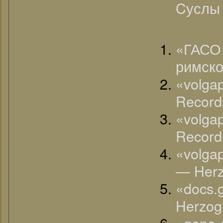
Cуслы 
«
ГАСО 
римско
«volg
Record
«volg
Record
«volga
— Herz
«docs.
Herzog
«geno-