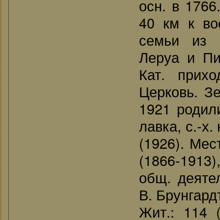
осн. в 1766
40 км к во
семьи из 
Леруа и Пит
Кат. прихо
Церковь. Зе
1921 родили
лавка, с.-х.
(1926). Мес
(1866-1913),
общ. деятел
В. Брунгард
Жит.: 114 (