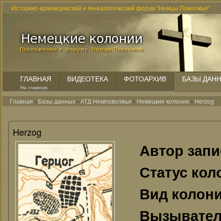
Историко-краеведческий и генеалогический форум "Немцы Поволжья"
ГЛАВНАЯ
ВИДЕОТЕКА
ФОТОАРХИВ
БАЗЫ ДАН
На главную
Главная
-
Базы данных
-
АТД Немповолжья
-
Немецкие колонии
-
Herzog
Herzog
Автор зап
Статус кол
Вид колон
Вызывате