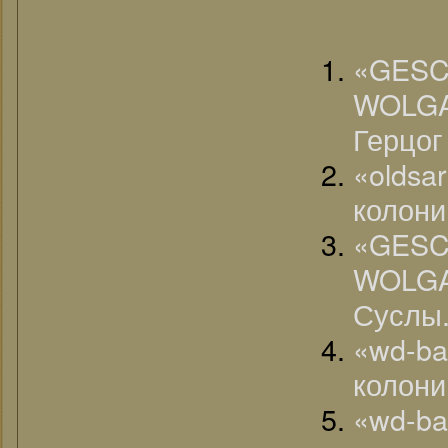
«G
WOLGA
Герцог 
«olds
колони
«G
WOL
Суслы
«wd-b
колони
«wd-b