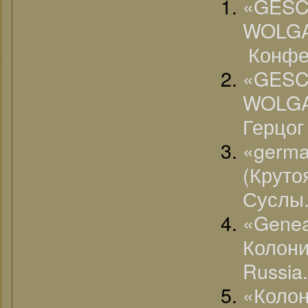
«G
WOLGA
Конфе
«G
WOLG
Герцог
«ger
(Крут
Суслы
«Gene
Колон
Russia.
«Коло