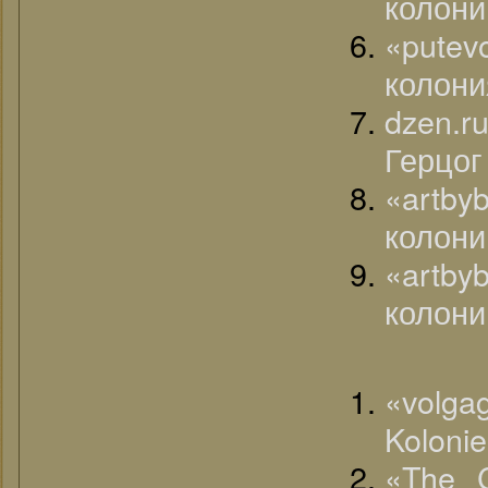
колони
«putev
колони
dzen.r
Герцог
«artb
колони
«artb
колони
«volga
Kolonie
«The C