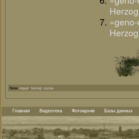
Herzog
«geno-
Herzog
герцог
,
herzog
,
суслы
Теги:
Главная
Видеотека
Фотоархив
Базы данных