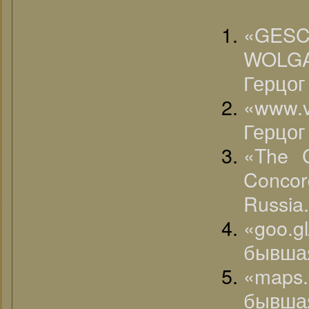
«G
WOLG
Герцог
«www.
Герцог
«The C
Conco
Russia.
«goo.
бывшая
«maps.
бывшая