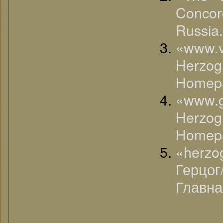
Conco
Russia.
«www.
Herzo
Homep
«www.
Herzo
Homep
«her
Герцог
Главна