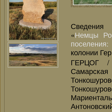
Сведения
«
Немцы Ро
поселения
колонии Гер
ГЕРЦОГ /
Самарская 
Тонкошуров
Тонкошуровс
Мариентал
Антоновски