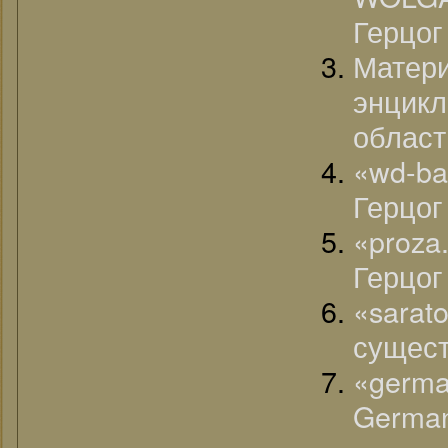
Герцог
Матер
энци
област
«wd-ba
Герцог
«proza
Герцог
«sarat
сущест
«german
German