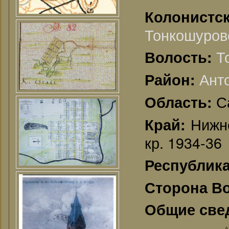
Колонистс
Тонкошуровс
Т
Волость:
Ант
Район:
С
Область:
Нижне
Край:
кр. 1934-36
Республик
Сторона В
Общие све