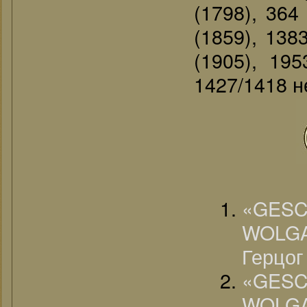
(1798), 364
(1859), 138
(1905), 195
1427/1418 не
«G
WOLGA
Герцог
«G
WOLG