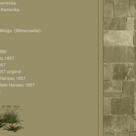
Kamenka.
-Kamenka.
olga (Wiesenseite).
1856
au 1857
857
57 original
e Hansau 1857
liste Hansau 1857
2