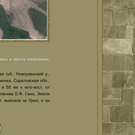
кты и места поселения:
 губ., Новоузенский у.,
менка, Саратовская обл.,
 в 55 км к юго-вост. от
новника Е.Ф. Гана. Земли
т. выехали за Урал, и их