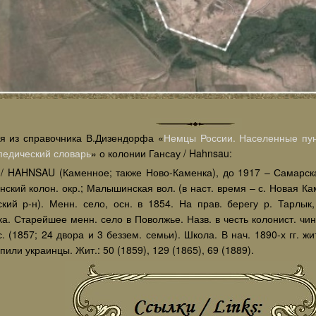
я из справочника В.Дизендорфа «
Немцы России. Населенные пун
педический словарь
» о колонии Гансау / Hahnsau:
/ HAHNSAU (Каменное; также Ново-Каменка), до 1917 – Самарская
кий колон. окр.; Малышинская вол. (в наст. время – с. Новая Ка
ский р-н). Менн. село, осн. в 1854. На прав. берегу р. Тарлык,
а. Старейшее менн. село в Поволжье. Назв. в честь колонист. чи
. (1857; 24 двора и 3 беззем. семьи). Школа. В нач. 1890-х гг. жи
пили украинцы. Жит.: 50 (1859), 129 (1865), 69 (1889).