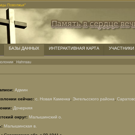
мцы Поволжья"
БАЗЫ ДАННЫХ
ИНТЕРАКТИВНАЯ КАРТА
УЧАСТНИКИ
колонии
-
Hahnsau
аписи:
Админ
колонии сейчас:
с. Новая Каменка
,
Энгельсского района
,
Саратовс
лонии:
Дочерняя
тский округ:
Малышинский о.
ь:
Малышинская в.
ь:
Саратовская обл. с 09.1941 г.