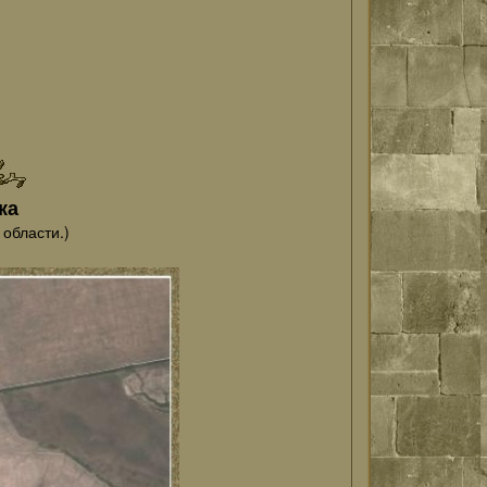
ка
 области.)