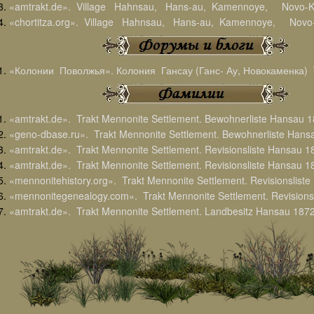
«amtrakt.de». Village Hahnsau, Hans-au, Kamennoye, Novo-
«chortitza.org». Village Hahnsau, Hans-au, Kamennoye, Novo
«Колонии Поволжья». Колония Гансау (Ганс- Ау, Новокаменка) W
«amtrakt.de». Trakt Mennonite Settlement. Bewohnerliste Hansau 
«geno-dbase.ru». Trakt Mennonite Settlement. Bewohnerliste Hans
«amtrakt.de». Trakt Mennonite Settlement. Revisionsliste Hansau 1
«amtrakt.de». Trakt Mennonite Settlement. Revisionsliste Hansau 18
«mennonitehistory.org». Trakt Mennonite Settlement. Revisionslist
«mennonitegenealogy.com». Trakt Mennonite Settlement. Revisions
«amtrakt.de». Trakt Mennonite Settlement. Landbesitz Hansau 187