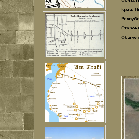
Край:
Н
Респуб
Сторон
Общие 