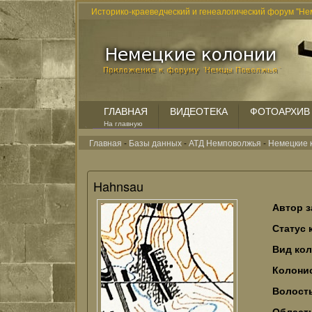
Историко-краеведческий и генеалогический форум "Не
ГЛАВНАЯ
ВИДЕОТЕКА
ФОТОАРХИВ
На главную
Главная
-
Базы данных
-
АТД Немповолжья
-
Немецкие 
Hahnsau
Автор з
Статус 
Вид ко
Колонис
Волост
Област