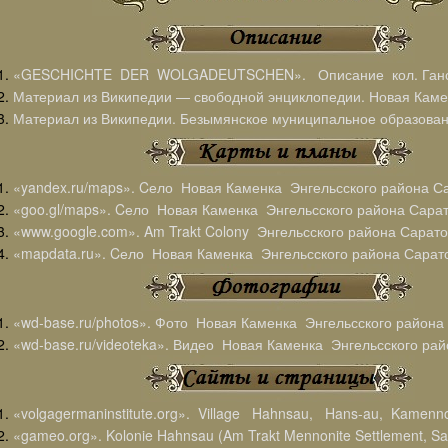
«GESCHICHTE DER WOLGADEUTSCHEN». Описание кол. Ганса
Материал из Википедии — свободной энциклопедии. Новая Камен
Материал из Википедии. Безымянское муниципальное образова
«yandex.ru/maps». Cело Новая Каменка Энгельсского района Са
«goo.gl/maps». Cело Новая Каменка Энгельсского района Сарат
«www.google.com». Am Trakt Colony Энгельсского района Сарато
«mapdata.ru». Cело Новая Каменка Энгельсского района Сарато
«wd-base.ru/photos». Фото Новая Каменка Энгельсского района 
«wd-base.ru/videoteka». Видео Новая Каменка Энгельсского рай
«volgagermaninstitute.org». Village Hahnsau, Hans-au, Kamen
«gameo.org». Kolonie Hahnsau (Am Trakt Mennonite Settlement, Sa