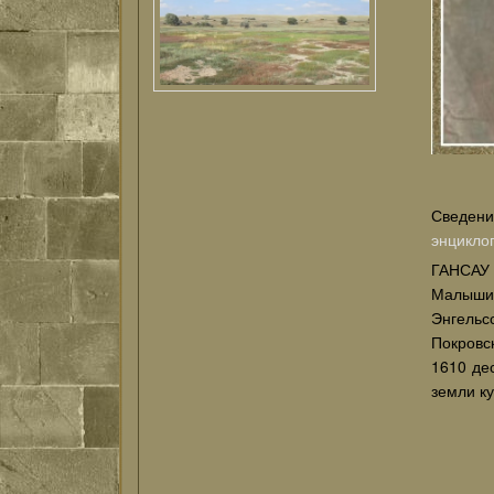
Сведени
энцикло
ГАНСАУ 
Малышинс
Энгельс
Покровск
1610 дес
земли ку