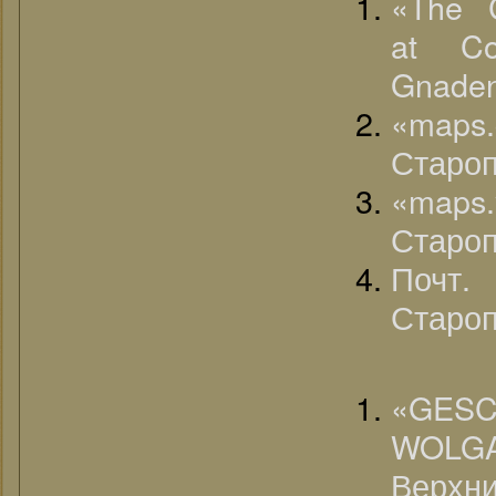
«The 
at Co
Gnaden
«maps
Староп
«maps
Староп
Почт.
Староп
«G
WOLG
Верхни