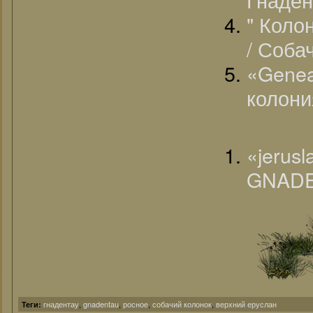
" Коло
/ Соба
«Genea
колони
«jeru
GNADE
гнадентау
,
gnadentau
,
росное
,
собачий колонок
,
верхний еруслан
Теги: