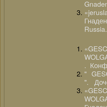
Gnaden
«jeru
Гнаде
Russia.
«G
WOLGA
. Конф
" GE
". До
«G
WOLG
Гнаден