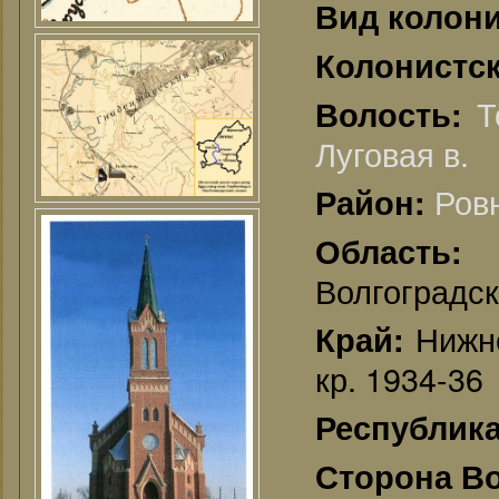
Вид колон
Колонистск
Т
Волость:
Луговая в.
Ров
Район:
Област
Волгоградск
Нижне
Край:
кр. 1934-36
Республик
Сторона В