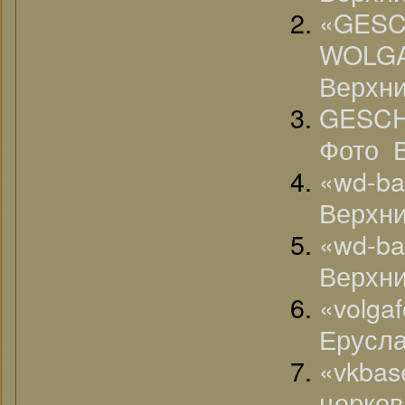
«G
WOLGA
Верхни
GESCH
Фото 
«wd-b
Верхни
«wd-b
Верхни
«volg
Ерусла
«vkba
церков