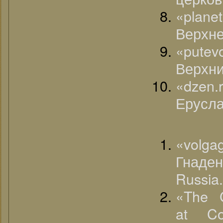
«pla
Верхне
«pute
Верхни
«dzen.
Ерусла
«volg
Гнаде
Russia.
«The 
at Co