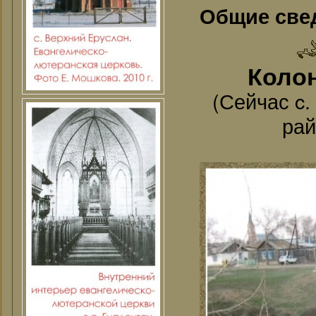
Общие све
Колон
(Сейчас c
рай