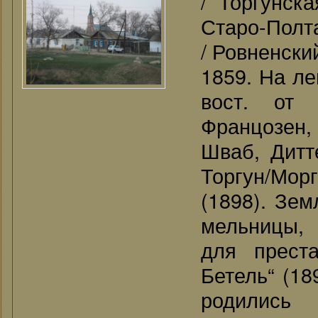
/ Торгунск
Старо-Полта
/ Ровненский
1859. На ле
вост. от 
Францозен,
Шваб, Дитт
Торгун/Морг
(1898). Зем
мельницы, 
для прест
Бетель“ (18
родилис