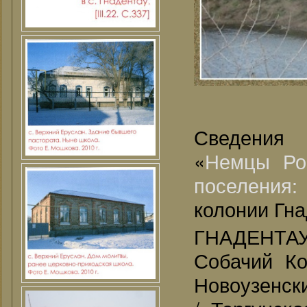
Сведения
«
Немцы Ро
поселения
колонии Гна
ГНАДЕНТА
Собачий Ко
Новоузенски