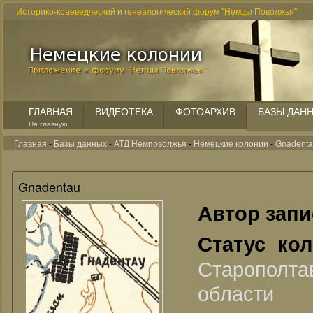
Историко-краеведческий и генеалогический форум "Немцы Поволжья"
ГЛАВНАЯ
ВИДЕОТЕКА
ФОТОАРХИВ
БАЗЫ ДАН
На главную
Главная
-
Базы данных
-
АТД Немповолжья
-
Немецкие колонии
-
Gnadent
Gnadentau
Автор зап
Статус ко
Старополт
области