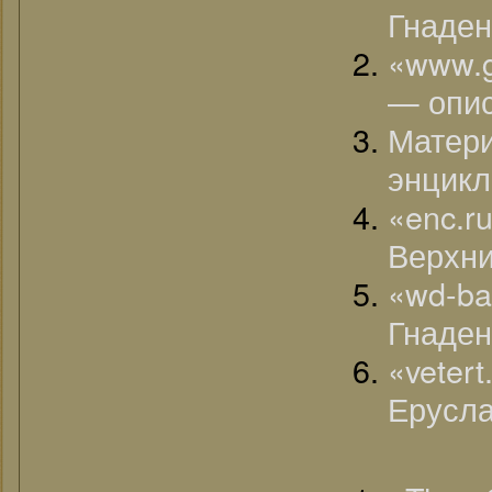
Гнаден
«www.g
— опи
Мате
энцикл
«enc.
Верхни
«wd-ba
Гнаден
«vete
Ерусла