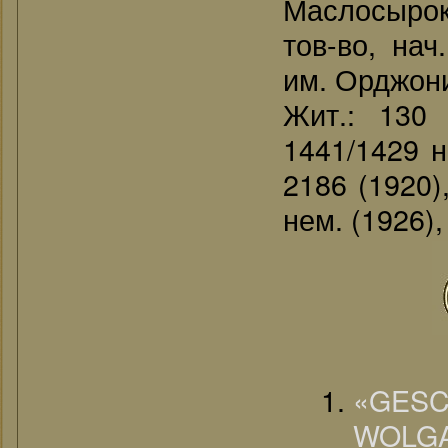
Маслосыроко
тов-во, нач
им. Орджони
Жит.: 130 
1441/1429 н
2186 (1920)
нем. (1926),
«G
WOLGA